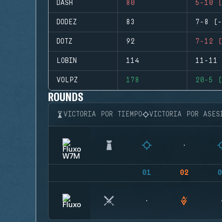
DASH
80
5-10 (
DODEZ
83
7-8 (-
DOTZ
92
7-12 (
LOBIN
114
11-11 
VOLPZ
178
20-5 (
ROUNDS
VICTORIA POR TIEMPO
VICTORIA POR ASES
01
02
0