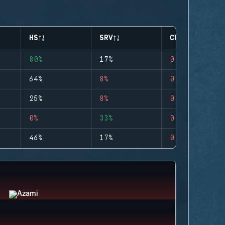
HS
SRV
CLUTCHES
80%
17%
0
64%
8%
0
25%
8%
0
0%
33%
0
46%
17%
0