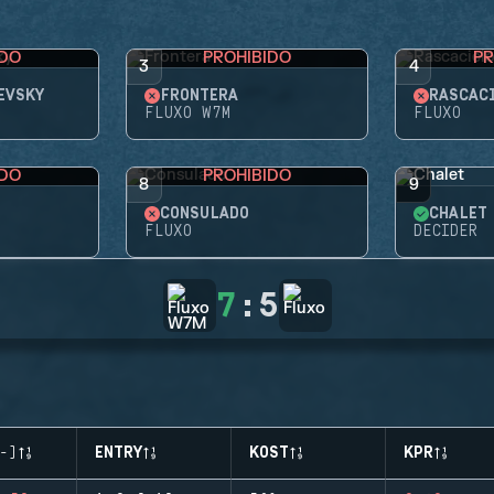
IDO
PROHIBIDO
PR
3
4
EVSKY
FRONTERA
RASCAC
FLUXO W7M
FLUXO
IDO
PROHIBIDO
8
9
CONSULADO
CHALET
FLUXO
DECIDER
7
:
5
-)
ENTRY
KOST
KPR