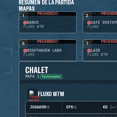
RESUMEN DE LA PARTIDA
MAPAS
PROHIBIDO
PROHIB
1
2
BANCO
CAFÉ DOSTOY
FLUXO W7M
FLUXO
PROHIBIDO
PROHIB
6
7
NIGHTHAVEN LABS
LAIR
FLUXO
FLUXO W7M
CHALET
Terminadas
MAPA
1
FLUXO W7M
JUGADOR
EPS
KD (+/