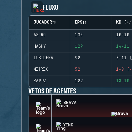
FLUXO
JUGADOR
EPS
KD (+/
ASTRO
103
10-10 
HASHY
129
14-11 
LUKIDERA
92
8-11 (
MITRIX
52
1-8 (-
RAPPZ
122
13-10 
VETOS DE AGENTES
BRAVA
YING