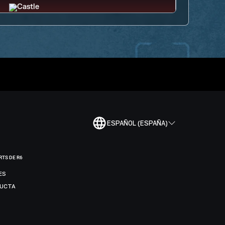
ESPAÑOL (ESPAÑA)
RTS DE R6
ES
DUCTA