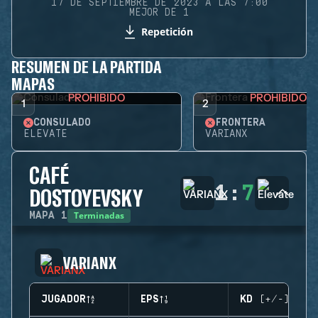
17 DE SEPTIEMBRE DE 2023 A LAS 7:00
MEJOR DE 1
Repetición
RESUMEN DE LA PARTIDA
MAPAS
PROHIBIDO
PROHIBIDO
1
2
CONSULADO
FRONTERA
ELEVATE
VARIANX
CAFÉ
1
:
7
DOSTOYEVSKY
Terminadas
MAPA
1
VARIANX
JUGADOR
EPS
KD (+/-)