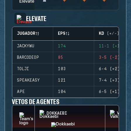
ELEVATE
JUGADOR
EPS
KD (+/-)
JACKYWU
174
11-1 (+10)
BARCODEOP
85
3-5 (-2)
TOLJI
103
6-4 (+2)
SPEAKEASY
121
7-4 (+3)
APE
104
6-5 (+1)
VETOS DE AGENTES
DOKKAEBI
VALKY