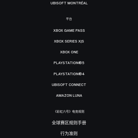
UBISOFT MONTRÉAL
平台
XBOX GAME PASS
XBOX SERIES X|S
XBOX ONE
PLAYSTATION®5
PLAYSTATION®4
UBISOFT CONNECT
AMAZON LUNA
《彩虹六号》电竞规则
全球赛区规则手册
行为准则