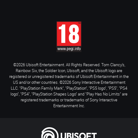
©2026 Ubisoft Entertainment. All Rights Reserved. Tom Clancy’s,
Rainbow Six, the Soldier Icon, Ubisoft, and the Ubisoft logo are
registered or unregistered trademarks of Ubisoft Entertainment in the
US and/or other countries. ©2026 Sony Interactive Entertainment
LLC. "PlayStation Family Mark", "PlayStation", "PS5 logo", "PS5", "PS4
logo", "PS4", "PlayStation Shapes Logo" and "Play Has No Limits" are
registered trademarks or trademarks of Sony Interactive
Entertainment Inc.