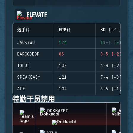
ELEVATE
选手
EPS
KD (+/-)
JACKYWU
174
11-1 (+10)
BARCODEOP
85
3-5 (-2)
TOLJI
103
6-4 (+2)
SPEAKEASY
121
7-4 (+3)
APE
104
6-5 (+1)
特勤干员禁用
DOKKAEBI
VALKY