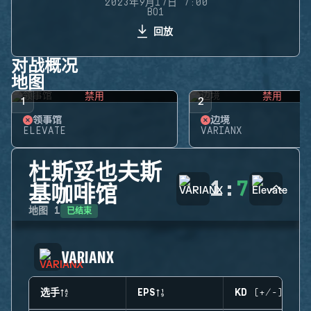
2023年9月17日 7:00
BO1
回放
对战概况
地图
禁用
禁用
1
2
领事馆
边境
ELEVATE
VARIANX
杜斯妥也夫斯
1
:
7
基咖啡馆
已结束
地图
1
VARIANX
选手
EPS
KD (+/-)