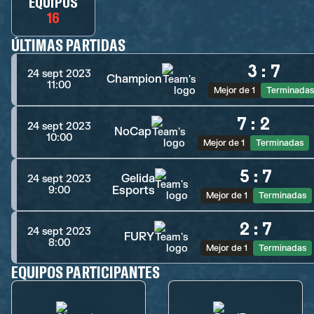
EQUIPOS
16
ÚLTIMAS PARTIDAS
3
:
7
24 sept 2023
Champion
11:00
Mejor de 1
Terminadas
7
:
2
24 sept 2023
NoCap
10:00
Mejor de 1
Terminadas
5
:
7
Gelida
24 sept 2023
Esports
9:00
Mejor de 1
Terminadas
2
:
7
24 sept 2023
FURY
8:00
Mejor de 1
Terminadas
EQUIPOS PARTICIPANTES