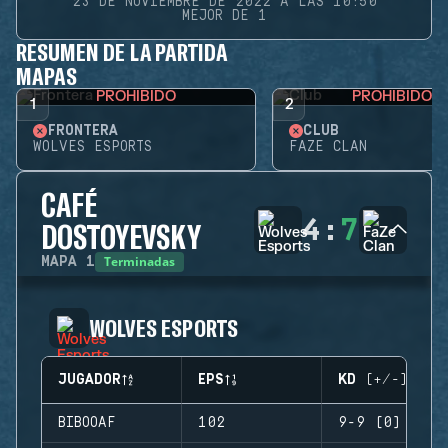
23 DE NOVIEMBRE DE 2022 A LAS 10:50
MEJOR DE 1
RESUMEN DE LA PARTIDA
MAPAS
PROHIBIDO
PROHIBIDO
1
2
FRONTERA
CLUB
WOLVES ESPORTS
FAZE CLAN
CAFÉ
4
:
7
DOSTOYEVSKY
Terminadas
MAPA
1
WOLVES ESPORTS
JUGADOR
EPS
KD (+/-)
BIBOOAF
102
9-9 (0)