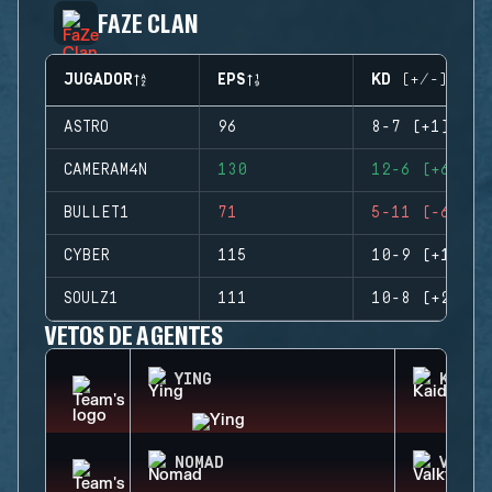
FAZE CLAN
JUGADOR
EPS
KD (+/-)
ASTRO
96
8-7 (+1)
CAMERAM4N
130
12-6 (+6)
BULLET1
71
5-11 (-6)
CYBER
115
10-9 (+1)
SOULZ1
111
10-8 (+2)
VETOS DE AGENTES
YING
KAID
NOMAD
VALKY