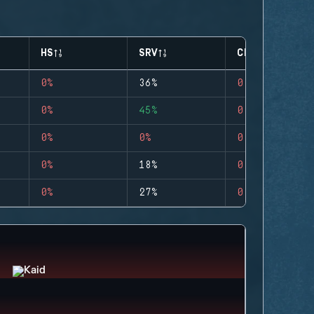
HS
SRV
CLUTCHES
0%
36%
0
0%
45%
0
0%
0%
0
0%
18%
0
0%
27%
0