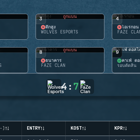
น
ถูกแบน
3
4
ตึกสูง
โอเรกอน
WOLVES ESPORTS
FAZE CLA
น
ถูกแบน
8
9
ธนาคาร
คาเฟ่ ดอ
S
FAZE CLAN
รอบตัดสิน
4
:
7
-)
ENTRY
KOST
KPR