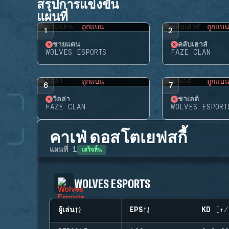
สรุปการแข่งขัน
แผนที่
ถูกแบน
ถูกแบ
1
2
ชายแดน
คลับเฮาส์
WOLVES ESPORTS
FAZE CLAN
ถูกแบน
ถูกแบ
6
7
วิลล่า
ชาเลต์
FAZE CLAN
WOLVES ESPORT
คาเฟ่ ดอสโตเยฟสกี้
เสร็จสิ้น
แผนที่
1
WOLVES ESPORTS
ผู้เล่น
EPS
KD (+/