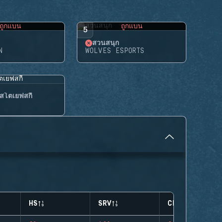
ถูกแบน
ถูกแบน
5
สวนสนุก
N
WOLVES ESPORTS
สโตเยฟสกี้
HS
SRV
CLUTCHES