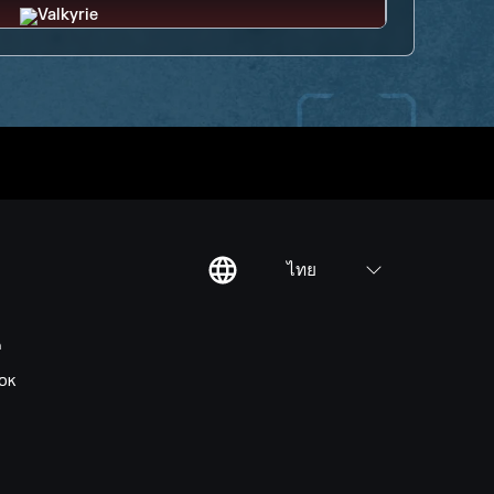
ไทย
ต
OK