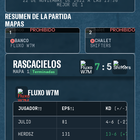
22 DE NOVIEMBRE DE 2022 A LAS 13:30
MEJOR DE 1
RESUMEN DE LA PARTIDA
MAPAS
PROHIBIDO
PROHIBIDO
1
2
BANCO
CHALET
FLUXO W7M
SHIFTERS
RASCACIELOS
7
:
5
Terminadas
MAPA
1
FLUXO W7M
JUGADOR
EPS
KD (+/-)
JULIO
81
4-6 (-2)
HERDSZ
131
13-6 (+7)