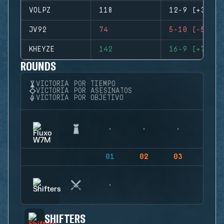
VOLPZ
118
12-9 (+3)
JV92
74
5-10 (-5)
KHEYZE
142
16-9 (+7)
ROUNDS
VICTORIA POR TIEMPO
VICTORIA POR ASESINATOS
VICTORIA POR OBJETIVO
01
02
03
04
SHIFTERS