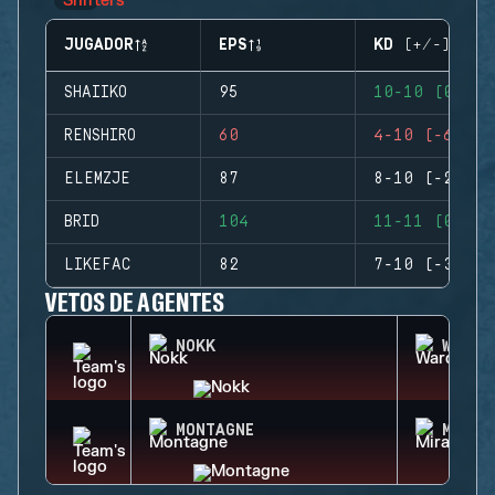
JUGADOR
EPS
KD (+/-)
SHAIIKO
95
10-10 (0)
RENSHIRO
60
4-10 (-6)
ELEMZJE
87
8-10 (-2)
BRID
104
11-11 (0)
LIKEFAC
82
7-10 (-3)
VETOS DE AGENTES
NOKK
WARDE
MONTAGNE
MIRA