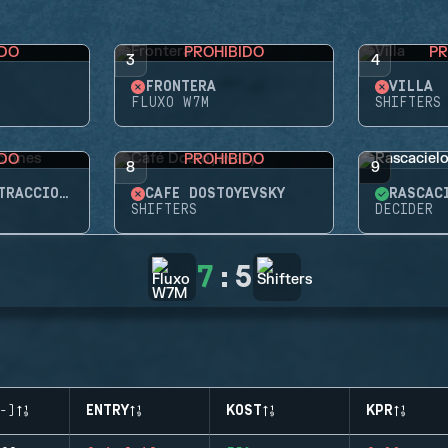
IDO
PROHIBIDO
PR
3
4
FRONTERA
VILLA
FLUXO W7M
SHIFTERS
IDO
PROHIBIDO
8
9
PARQUE DE ATRACCIONES
CAFÉ DOSTOYEVSKY
RASCAC
SHIFTERS
DECIDER
7
:
5
-)
ENTRY
KOST
KPR