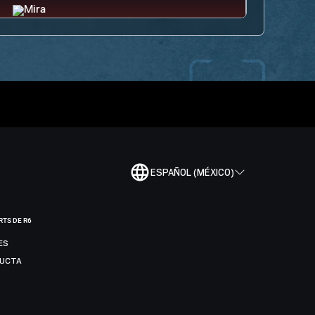
ESPAÑOL (MÉXICO)
RTS DE R6
ES
DUCTA