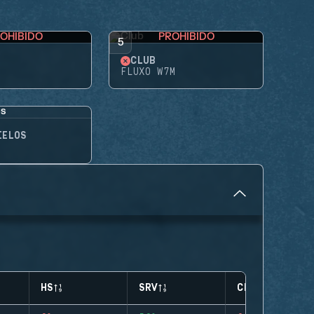
OHIBIDO
PROHIBIDO
5
CLUB
FLUXO W7M
IELOS
HS
SRV
CLUTCHES