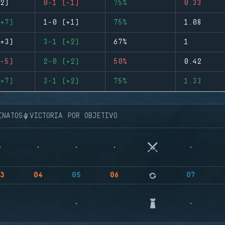
2)
0-1 (-1)
75%
0.33
+7)
1-0 (+1)
75%
1.08
+3)
3-1 (+2)
67%
1
-5)
2-0 (+2)
50%
0.42
+7)
3-1 (+2)
75%
1.33
INATOS
VICTORIA POR OBJETIVO
3
04
05
06
07