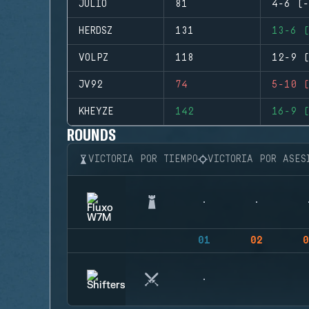
JULIO
81
4-6 (-
HERDSZ
131
13-6 (
VOLPZ
118
12-9 (
JV92
74
5-10 (
KHEYZE
142
16-9 (
ROUNDS
VICTORIA POR TIEMPO
VICTORIA POR ASES
01
02
0