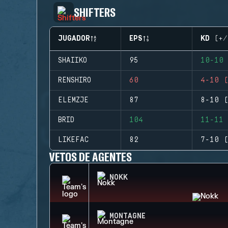
SHIFTERS
JUGADOR
EPS
KD (+/
SHAIIKO
95
10-10 
RENSHIRO
60
4-10 (
ELEMZJE
87
8-10 (
BRID
104
11-11 
LIKEFAC
82
7-10 (
VETOS DE AGENTES
NOKK
MONTAGNE