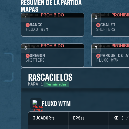
RESUMEN DE LA PARTIDA
MAPAS
PROHIBIDO
PROHIB
1
2
BANCO
CHALET
FLUXO W7M
SHIFTERS
PROHIBIDO
PROHIB
6
7
OREGÓN
SHIFTERS
FLUXO W7M
RASCACIELOS
Terminadas
MAPA
1
FLUXO W7M
JUGADOR
EPS
KD (+/