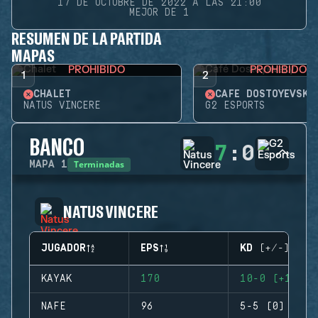
17 DE OCTUBRE DE 2022 A LAS 21:00
MEJOR DE 1
RESUMEN DE LA PARTIDA
MAPAS
PROHIBIDO
PROHIBIDO
1
2
CHALET
CAFÉ DOSTOYEVSKY
NATUS VINCERE
G2 ESPORTS
BANCO
7
:
0
Terminadas
MAPA
1
NATUS VINCERE
JUGADOR
EPS
KD (+/-)
KAYAK
170
10-0 (+10)
NAFE
96
5-5 (0)