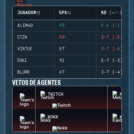
JUGADOR
EPS
KD (+/-)
ALEM4O
92
5-6 (-1)
CTZN
50
2-7 (-5)
VIRTUE
57
2-7 (-5)
DOKI
91
5-7 (-2)
BLURR
67
3-7 (-4)
VETOS DE AGENTES
TWITCH
MELUS
NOKK
KAID