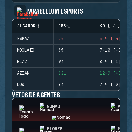
PARABELLUM ESPORTS
JUGADOR
EPS
KD (+/-)
ESKAA
70
5-9 (-4)
KOOLAID
85
7-10 (-3)
BLAZ
94
8-9 (-1)
AZIAN
121
12-9 (+3)
DOQ
84
7-9 (-2)
VETOS DE AGENTES
NOMAD
AZAMI
FLORES
MIRA