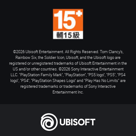
©2026 Ubisoft Entertainment. All Rights Reserved. Tom Clancy’s,
Rainbow Six, the Soldier Icon, Ubisoft, and the Ubisoft logo are
registered or unregistered trademarks of Ubisoft Entertainment in the
US and/or other countries. ©2026 Sony Interactive Entertainment
LLC. "PlayStation Family Mark", "PlayStation", "PS5 logo", "PS5", "PS4
logo", "PS4", "PlayStation Shapes Logo" and "Play Has No Limits" are
registered trademarks or trademarks of Sony Interactive
Entertainment Inc.