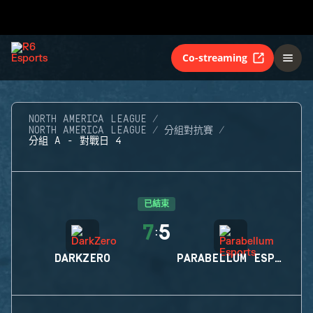
Co-streaming
NORTH AMERICA LEAGUE
NORTH AMERICA LEAGUE
分組對抗賽
分組 A - 對戰日 4
已結束
7
5
:
DARKZERO
PARABELLUM ESPORTS