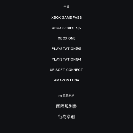
平台
XBOX GAME PASS
XBOX SERIES X|S
XBOX ONE
PLAYSTATION®5
PLAYSTATION®4
UBISOFT CONNECT
AMAZON LUNA
R6 電競規則
國際規則書
行為準則