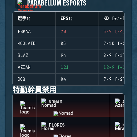
PARABELLUM ESPORTS
選手
EPS
KD (+/-)
ESKAA
70
5-9 (-4)
KOOLAID
85
7-10 (-3)
BLAZ
94
8-9 (-1)
AZIAN
121
12-9 (+3)
DOQ
84
7-9 (-2)
特勤幹員禁用
NOMAD
AZAMI
FLORES
MIRA