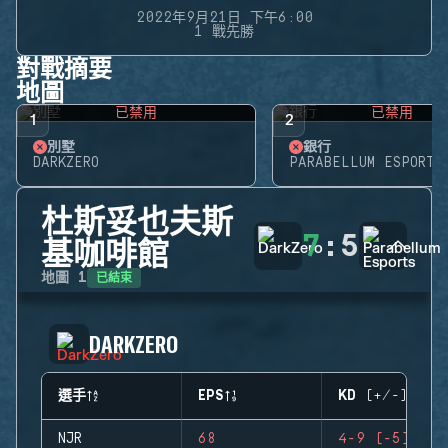
2022年9月21日 下午6:00
1 戰先勝
對戰摘要
地圖
已禁用
已禁用
1
2
別墅
銀行
DARKZERO
PARABELLUM ESPORTS
杜斯妥也夫斯
7
:
5
基咖啡館
已結束
地圖
1
DARKZERO
選手
EPS
KD (+/-)
NJR
68
4-9 (-5)