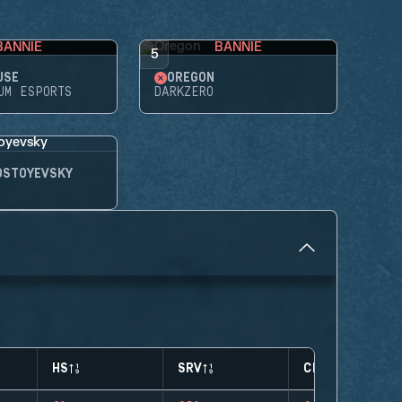
BANNIE
BANNIE
5
USE
OREGON
UM ESPORTS
DARKZERO
OSTOYEVSKY
HS
SRV
CLUTCHES