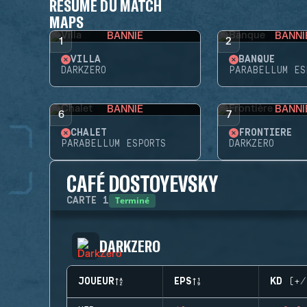
RÉSUMÉ DU MATCH
MAPS
BANNIE
BANNI
1
2
VILLA
BANQUE
DARKZERO
PARABELLUM ES
BANNIE
BANNI
6
7
CHALET
FRONTIÈRE
PARABELLUM ESPORTS
DARKZERO
CAFÉ DOSTOYEVSKY
Terminé
CARTE
1
DARKZERO
JOUEUR
EPS
KD (+/