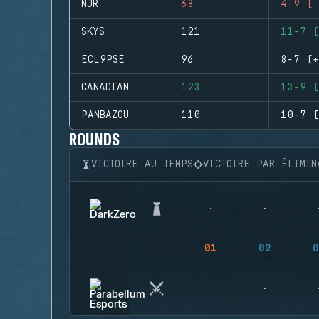
NJR
68
4-9 (-
SKYS
121
11-7 (
ECL9PSE
96
8-7 (+
CANADIAN
123
13-9 (
PANBAZOU
110
10-7 (
ROUNDS
VICTOIRE AU TEMPS
VICTOIRE PAR ÉLIMIN
01
02
0