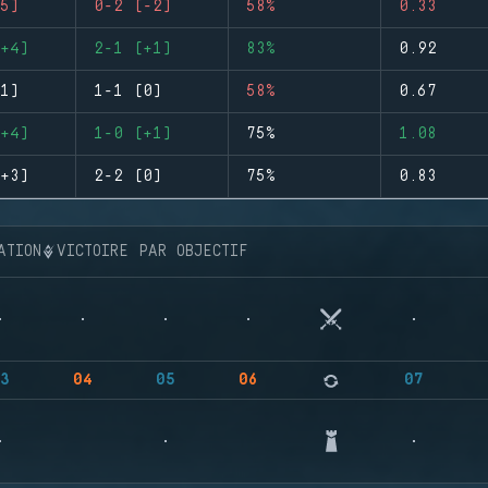
5)
0-2 (-2)
58%
0.33
+4)
2-1 (+1)
83%
0.92
1)
1-1 (0)
58%
0.67
+4)
1-0 (+1)
75%
1.08
+3)
2-2 (0)
75%
0.83
ATION
VICTOIRE PAR OBJECTIF
3
04
05
06
07