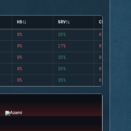
HS
SRV
CLUTCHES
0%
25%
0
0%
17%
0
0%
25%
0
0%
25%
0
0%
25%
0