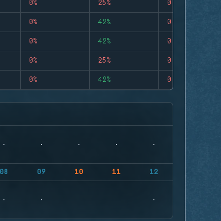
0%
25%
0
0%
42%
0
0%
42%
0
0%
25%
0
0%
42%
0
08
09
10
11
12