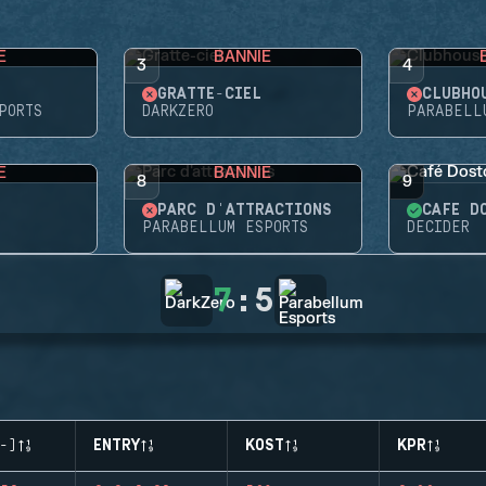
E
BANNIE
3
4
GRATTE-CIEL
CLUBHO
PORTS
DARKZERO
PARABELL
E
BANNIE
8
9
PARC D'ATTRACTIONS
CAFÉ D
PARABELLUM ESPORTS
DECIDER
7
:
5
-)
ENTRY
KOST
KPR