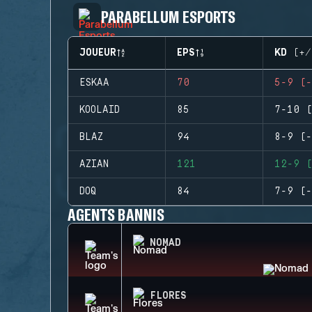
PARABELLUM ESPORTS
JOUEUR
EPS
KD (+/
ESKAA
70
5-9 (-
KOOLAID
85
7-10 (
BLAZ
94
8-9 (-
AZIAN
121
12-9 (
DOQ
84
7-9 (-
AGENTS BANNIS
NOMAD
FLORES