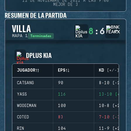
12 DE NOVIEMBRE DE 2021 A LAS 9:00
MEJOR DE 3
RESUMEN DE LA PARTIDA
VILLA
8
:
6
Terminadas
MAPA
1
DPLUS KIA
JUGADOR
EPS
KD (+/-)
CATSANG
90
8-10 (-2)
YASS
116
13-10 (+3)
WOOGIMAN
100
10-8 (+2)
COTED
83
7-10 (-3)
RIN
104
11-9 (+2)