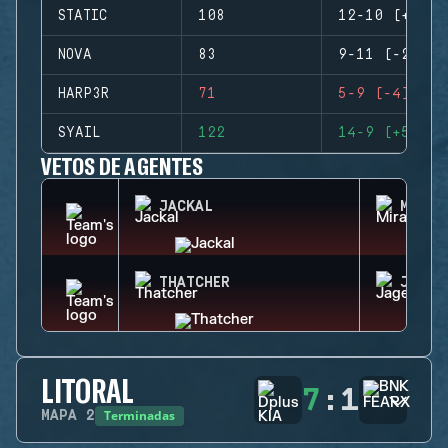
STATIC
108
12-10 (+2)
NOVA
83
9-11 (-2)
HARP3R
71
5-9 (-4)
SYAIL
122
14-9 (+5)
VETOS DE AGENTES
JACKAL
MIRA
THATCHER
JAGER
LITORAL
7
:
1
Terminadas
MAPA
2