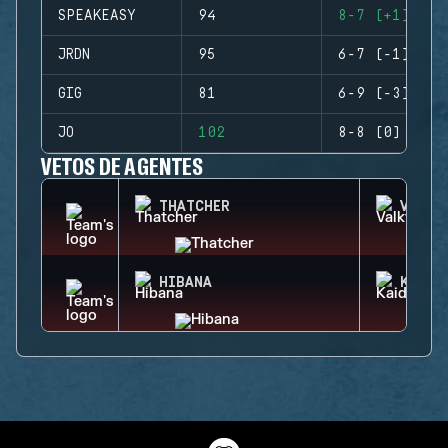
SPEAKEASY
94
8-7 (+1)
JRDN
95
6-7 (-1)
GIG
81
6-9 (-3)
JO
102
8-8 (0)
VETOS DE AGENTES
THATCHER
VALKY
HIBANA
KAID