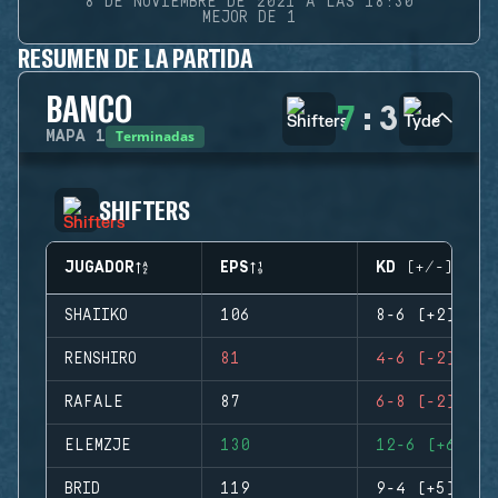
8 DE NOVIEMBRE DE 2021 A LAS 18:30
MEJOR DE 1
RESUMEN DE LA PARTIDA
BANCO
7
:
3
Terminadas
MAPA
1
SHIFTERS
JUGADOR
EPS
KD (+/-)
SHAIIKO
106
8-6 (+2)
RENSHIRO
81
4-6 (-2)
RAFALE
87
6-8 (-2)
ELEMZJE
130
12-6 (+6)
BRID
119
9-4 (+5)