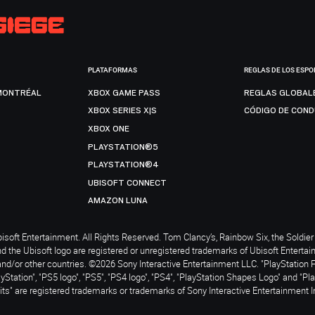
PLATAFORMAS
REGLAS DE LOS ESPO
MONTRÉAL
XBOX GAME PASS
REGLAS GLOBAL
XBOX SERIES X|S
CÓDIGO DE CON
XBOX ONE
PLAYSTATION®5
PLAYSTATION®4
UBISOFT CONNECT
AMAZON LUNA
soft Entertainment. All Rights Reserved. Tom Clancy’s, Rainbow Six, the Soldier 
nd the Ubisoft logo are registered or unregistered trademarks of Ubisoft Enterta
and/or other countries. ©2026 Sony Interactive Entertainment LLC. "PlayStation 
ayStation", "PS5 logo", "PS5", "PS4 logo", "PS4", "PlayStation Shapes Logo" and "Pl
ts" are registered trademarks or trademarks of Sony Interactive Entertainment I