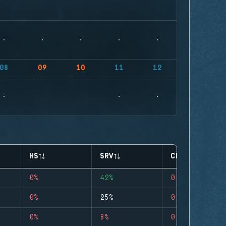
08
09
10
11
12
HS
SRV
CLUTCHES
0%
42%
0
0%
25%
0
0%
8%
0