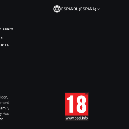
ESPAÑOL (ESPAÑA)
RTS DE R6
ES
DUCTA
Icon,
inment
Family
ay Has
nc.