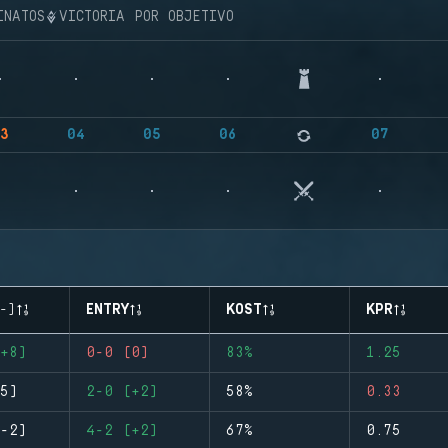
INATOS
VICTORIA POR OBJETIVO
3
04
05
06
07
-)
ENTRY
KOST
KPR
+8)
0-0 (0)
83%
1.25
5)
2-0 (+2)
58%
0.33
-2)
4-2 (+2)
67%
0.75