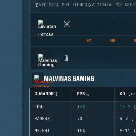
VICTORIA POR TIEMPO
VICTORIA POR ASES
01
02
0
MALVINAS GAMING
JUGADOR
EPS
KD (+/
TOM
140
15-7 (
RAGN4R
73
4-9 (-
MEIGHT
100
9-11 (