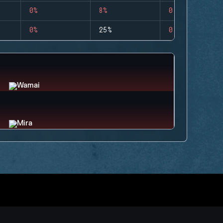
0%
8%
0
0%
25%
0