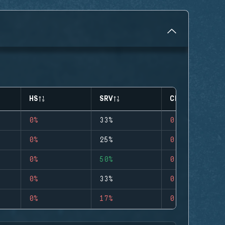
HS
SRV
CLUTCHES
0%
33%
0
0%
25%
0
0%
50%
0
0%
33%
0
0%
17%
0