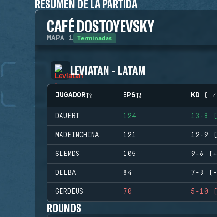
RESUMEN DE LA PARTIDA
CAFÉ DOSTOYEVSKY
Terminadas
MAPA
1
LEVIATAN - LATAM
JUGADOR
EPS
KD (+/
DAUERT
124
13-8 (
MADEINCHINA
121
12-9 (
SLEMDS
105
9-6 (+
DELBA
84
7-8 (-
GERDEUS
70
5-10 (
ROUNDS