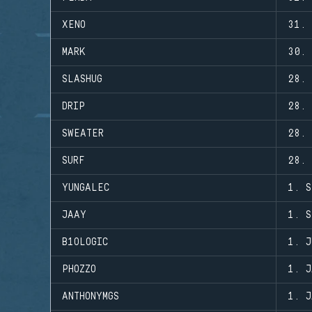
XENO
31. 
MARK
30. 
SLASHUG
28.
DRIP
28.
SWEATER
28.
SURF
28.
YUNGALEC
1. S
JAAY
1. S
B1OLOGIC
1. J
PHOZZO
1. J
ANTHONYMGS
1. J