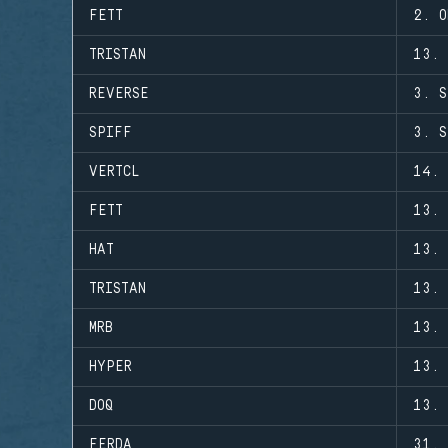
FETT
2. O
TRISTAN
13. 
REVERSE
3. S
SPIFF
3. S
VERTCL
14. 
FETT
13. 
HAT
13. 
TRISTAN
13. 
MRB
13. 
HYPER
13. 
DOQ
13. 
FERDA
31. 