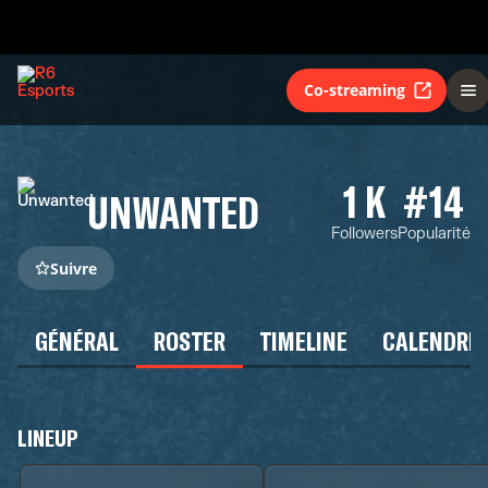
Co-streaming
1 K
#14
UNWANTED
Followers
Popularité
Suivre
GÉNÉRAL
ROSTER
TIMELINE
CALENDRIE
LINEUP