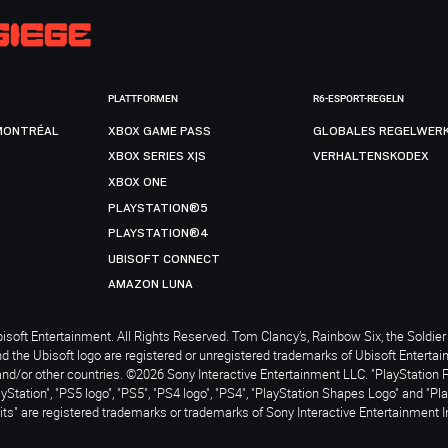
PLATTFORMEN
R6-ESPORT-REGELN
MONTRÉAL
XBOX GAME PASS
GLOBALES REGELWER
XBOX SERIES X|S
VERHALTENSKODEX
XBOX ONE
PLAYSTATION®5
PLAYSTATION®4
UBISOFT CONNECT
AMAZON LUNA
soft Entertainment. All Rights Reserved. Tom Clancy’s, Rainbow Six, the Soldier 
nd the Ubisoft logo are registered or unregistered trademarks of Ubisoft Enterta
and/or other countries. ©2026 Sony Interactive Entertainment LLC. "PlayStation 
ayStation", "PS5 logo", "PS5", "PS4 logo", "PS4", "PlayStation Shapes Logo" and "Pl
ts" are registered trademarks or trademarks of Sony Interactive Entertainment I