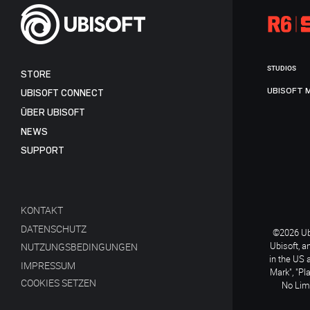
STUDIOS
STORE
UBISOFT 
UBISOFT CONNECT
ÜBER UBISOFT
NEWS
SUPPORT
KONTAKT
DATENSCHUTZ
©2026 Ubi
Ubisoft, a
NUTZUNGSBEDINGUNGEN
in the US 
IMPRESSUM
Mark", "Pl
COOKIES SETZEN
No Limi