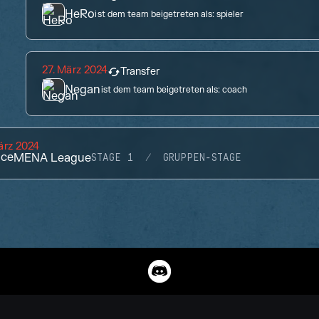
HeRo
ist dem team beigetreten als:
spieler
27. März 2024
Transfer
Negan
ist dem team beigetreten als:
coach
ärz 2024
ace
MENA League
STAGE 1
GRUPPEN-STAGE