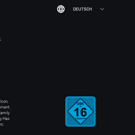
DEUTSCH
K
Icon,
inment
Family
ay Has
nc.