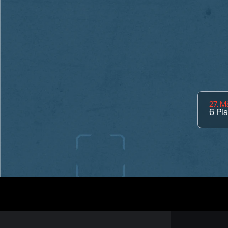
27. M
6
Pl