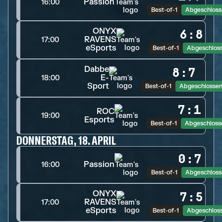
Passion
16:00
Best-of-1
Abgeschloss
ONYX
6
:
8
RAVENS
17:00
eSports
Best-of-1
Abgeschlos
Dabbe
8
:
7
E-
18:00
Sport
Best-of-1
Abgeschlosse
7
:
1
ROC
19:00
Esports
Best-of-1
Abgeschloss
DONNERSTAG, 18. APRIL
0
:
7
Passion
16:00
Best-of-1
Abgeschloss
ONYX
7
:
5
RAVENS
17:00
eSports
Best-of-1
Abgeschlos