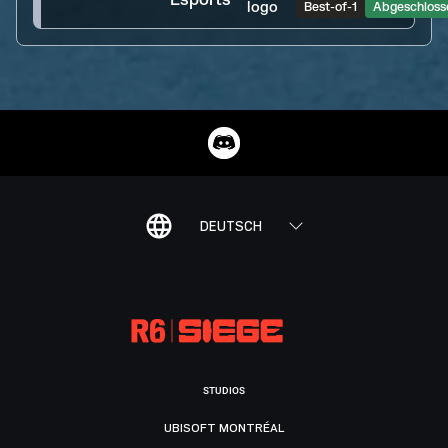
Best-of-1
Abgeschloss
DEUTSCH
STUDIOS
UBISOFT MONTRÉAL