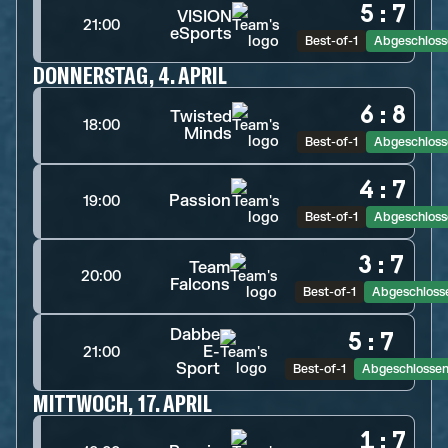
5
:
7
VISION
21:00
eSports
Best-of-1
Abgeschloss
DONNERSTAG, 4. APRIL
6
:
8
Twisted
18:00
Minds
Best-of-1
Abgeschloss
4
:
7
Passion
19:00
Best-of-1
Abgeschloss
3
:
7
Team
20:00
Falcons
Best-of-1
Abgeschloss
Dabbe
5
:
7
E-
21:00
Sport
Best-of-1
Abgeschlosse
MITTWOCH, 17. APRIL
1
:
7