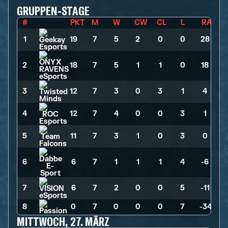
GRUPPEN-STAGE
#
PKT
M
W
CW
CL
L
RA
1
19
>
7
>
5
>
2
>
0
>
0
>
28
2
18
>
7
>
5
>
1
>
1
>
0
>
18
3
12
>
7
>
3
>
0
>
3
>
1
>
4
4
12
>
7
>
4
>
0
>
0
>
3
>
1
5
11
>
7
>
3
>
1
>
0
>
3
>
0
6
6
>
7
>
1
>
1
>
1
>
4
>
-6
7
6
>
7
>
2
>
0
>
0
>
5
>
-11
8
0
>
7
>
0
>
0
>
0
>
7
>
-34
MITTWOCH, 27. MÄRZ