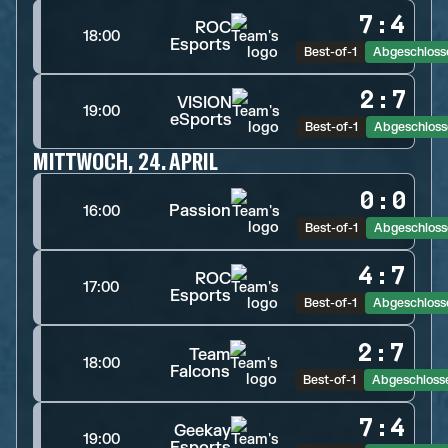
7
:
4
ROC
18:00
Esports
Best-of-1
Abgeschloss
2
:
7
VISION
19:00
eSports
Best-of-1
Abgeschloss
MITTWOCH, 24. APRIL
0
:
0
Passion
16:00
Best-of-1
Abgeschloss
4
:
7
ROC
17:00
Esports
Best-of-1
Abgeschloss
2
:
7
Team
18:00
Falcons
Best-of-1
Abgeschloss
7
:
4
Geekay
19:00
Esports