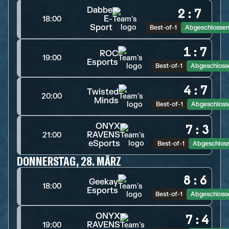
Dabbe
2
:
7
E-
18:00
Sport
Best-of-1
Abgeschlosse
1
:
7
ROC
19:00
Esports
Best-of-1
Abgeschloss
4
:
7
Twisted
20:00
Minds
Best-of-1
Abgeschloss
ONYX
7
:
3
RAVENS
21:00
eSports
Best-of-1
Abgeschlos
DONNERSTAG, 28. MÄRZ
8
:
6
Geekay
18:00
Esports
Best-of-1
Abgeschloss
ONYX
7
:
4
RAVENS
19:00