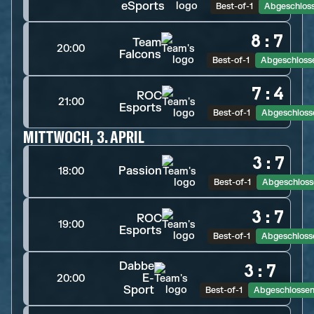
eSports
Best-of-1
Abgeschlos
8
:
7
Team
20:00
Falcons
Best-of-1
Abgeschloss
7
:
4
ROC
21:00
Esports
Best-of-1
Abgeschloss
MITTWOCH, 3. APRIL
3
:
7
Passion
18:00
Best-of-1
Abgeschloss
3
:
7
ROC
19:00
Esports
Best-of-1
Abgeschloss
Dabbe
3
:
7
E-
20:00
Sport
Best-of-1
Abgeschlosse