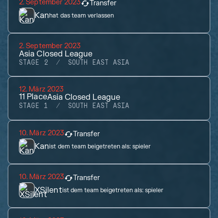
2. September 2023
Transfer
Kan
hat das team verlassen
2. September 2023
Asia Closed League
STAGE 2
SOUTH EAST ASIA
12. März 2023
11
Place
Asia Closed League
STAGE 1
SOUTH EAST ASIA
10. März 2023
Transfer
Kan
ist dem team beigetreten als:
spieler
10. März 2023
Transfer
XSilent
ist dem team beigetreten als:
spieler