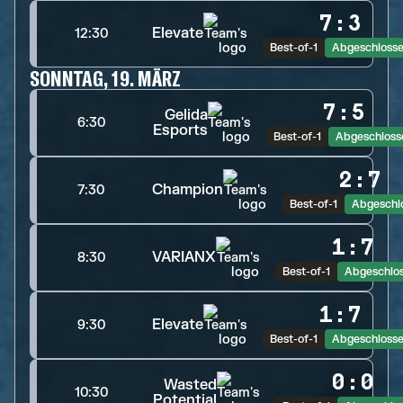
7
:
3
Elevate
12:30
Best-of-1
Abgeschloss
SONNTAG, 19. MÄRZ
7
:
5
Gelida
6:30
Esports
Best-of-1
Abgeschloss
2
:
7
Champion
7:30
Best-of-1
Abgeschl
1
:
7
VARIANX
8:30
Best-of-1
Abgeschlo
1
:
7
Elevate
9:30
Best-of-1
Abgeschloss
0
:
0
Wasted
10:30
Potential