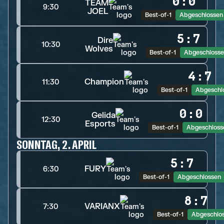
0
:
0
TEAM
9:30
JOEL
Best-of-1
Abgeschlossen
5
:
7
Dire
10:30
Wolves
Best-of-1
Abgeschloss
4
:
7
Champion
11:30
Best-of-1
Abgeschl
0
:
0
Gelida
12:30
Esports
Best-of-1
Abgeschloss
SONNTAG, 2. APRIL
5
:
7
FURY
6:30
Best-of-1
Abgeschlossen
8
:
7
VARIANX
7:30
Best-of-1
Abgeschlo