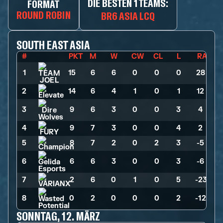
DIE BESTEN 1 TEAMS:
FORMAT
ROUND ROBIN
BR6 ASIA LCQ
SOUTH EAST ASIA
#
PKT
M
W
CW
CL
L
RA
1
15
>
6
>
6
>
0
>
0
>
0
>
28
2
14
>
6
>
4
>
1
>
0
>
1
>
12
3
9
>
6
>
3
>
0
>
0
>
3
>
4
4
9
>
7
>
3
>
0
>
0
>
4
>
2
5
8
>
7
>
2
>
0
>
2
>
3
>
-5
6
6
>
6
>
3
>
0
>
0
>
3
>
-6
7
2
>
6
>
0
>
1
>
0
>
5
>
-23
8
0
>
2
>
0
>
0
>
0
>
2
>
-12
SONNTAG, 12. MÄRZ