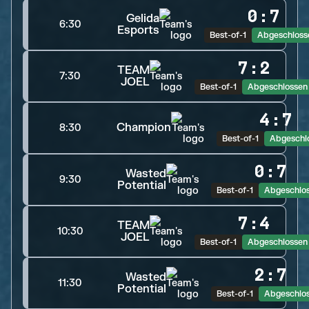
0
:
7
Gelida
6:30
Esports
Best-of-1
Abgeschloss
7
:
2
TEAM
7:30
JOEL
Best-of-1
Abgeschlossen
4
:
7
Champion
8:30
Best-of-1
Abgeschl
0
:
7
Wasted
9:30
Potential
Best-of-1
Abgeschlo
7
:
4
TEAM
10:30
JOEL
Best-of-1
Abgeschlossen
2
:
7
Wasted
11:30
Potential
Best-of-1
Abgeschlo