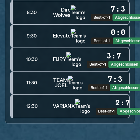
7
:
3
Dire
8:30
Wolves
Best-of-1
Abgeschloss
0
:
0
Elevate
9:30
Best-of-1
Abgeschloss
3
:
7
FURY
10:30
Best-of-1
Abgeschlossen
7
:
3
TEAM
11:30
JOEL
Best-of-1
Abgeschlossen
2
:
7
VARIANX
12:30
Best-of-1
Abgeschlo