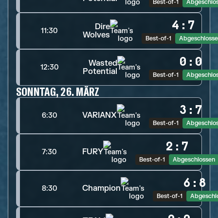
Best-of-1
Abgeschlo
4
:
7
Dire
11:30
Wolves
Best-of-1
Abgeschloss
0
:
0
Wasted
12:30
Potential
Best-of-1
Abgeschlo
SONNTAG, 26. MÄRZ
3
:
7
VARIANX
6:30
Best-of-1
Abgeschlo
2
:
7
FURY
7:30
Best-of-1
Abgeschlossen
6
:
8
Champion
8:30
Best-of-1
Abgeschl