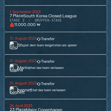
1. September 2023
7
Place
South Korea Closed League
STAGE 2
GRUPPEN-STAGE
11.000.000 ₩
31. August 2023
Transfer
Shu
ist dem team beigetreten als:
spieler
31. August 2023
Transfer
Marine
hat das team verlassen
31. August 2023
Transfer
bennett
hat das team verlassen
24. April 2023
23
Place
Major Copenhagen