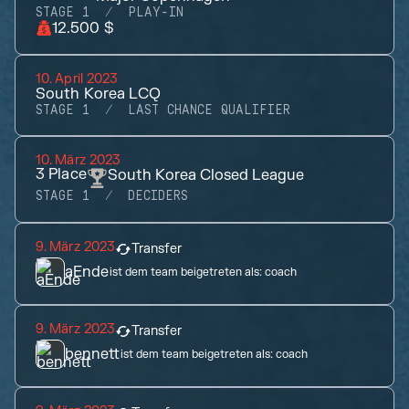
STAGE 1
PLAY-IN
12.500 $
10. April 2023
South Korea LCQ
STAGE 1
LAST CHANCE QUALIFIER
10. März 2023
3
Place
South Korea Closed League
STAGE 1
DECIDERS
9. März 2023
Transfer
aEnde
ist dem team beigetreten als:
coach
9. März 2023
Transfer
bennett
ist dem team beigetreten als:
coach