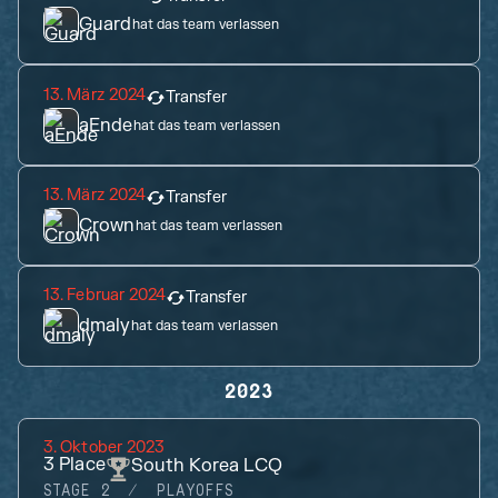
Guard
hat das team verlassen
13. März 2024
Transfer
aEnde
hat das team verlassen
13. März 2024
Transfer
Crown
hat das team verlassen
13. Februar 2024
Transfer
dmaly
hat das team verlassen
2023
3. Oktober 2023
3
Place
South Korea LCQ
STAGE 2
PLAYOFFS