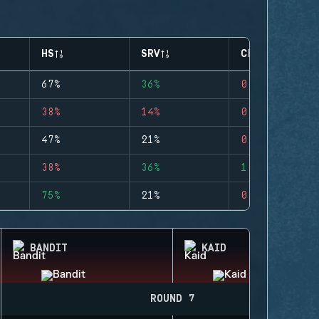
HS
SRV
CLUTCHES
67%
36%
0
38%
14%
0
47%
21%
0
38%
36%
1
75%
21%
0
BANDIT
KAID
ROUND 7