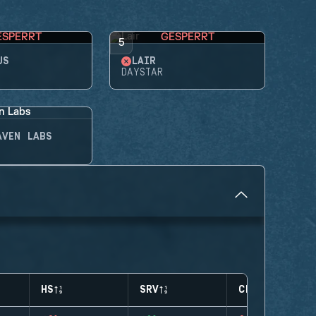
ESPERRT
GESPERRT
5
US
LAIR
DAYSTAR
AVEN LABS
HS
SRV
CLUTCHES