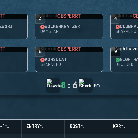
RT
GESPERRT
G
3
4
EWSKI
WOLKENKRATZER
CLUBHA
DAYSTAR
SHARKLFO
RT
GESPERRT
8
9
KONSULAT
NIGHTH
SHARKLFO
DECIDER
8
:
6
-)
ENTRY
KOST
KPR