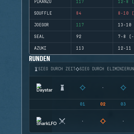
PIKANZU
117
12-8 (
SOUFFLE
84
8-10 (
JOEGOR
117
13-10 
SEAL
92
7-8 (-
AZUKI
113
12-11 
RUNDEN
SIEG DURCH ZEIT
SIEG DURCH ELIMINIERU
01
02
03