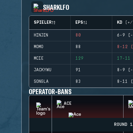
SHARKLFO
SPIELER
EPS
KD (+/
HINJIN
80
6-9 (-
MOMO
88
8-12 (
MCIE
129
17-11 
JACKYWU
91
8-9 (-
SONGLA
83
8-11 (
OPERATOR-BANS
ACE
ROUND 1