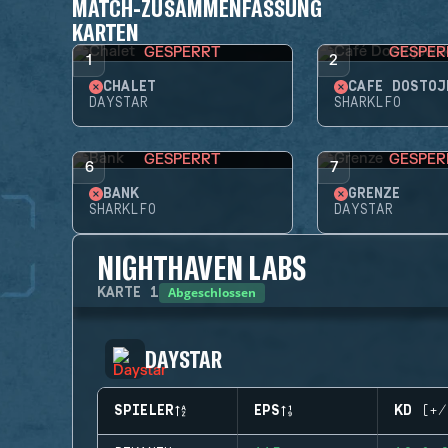
MATCH-ZUSAMMENFASSUNG
KARTEN
GESPERRT
GESPER
1
2
CHALET
CAFÉ DOSTOJ
DAYSTAR
SHARKLFO
GESPERRT
GESPER
6
7
BANK
GRENZE
SHARKLFO
DAYSTAR
NIGHTHAVEN LABS
Abgeschlossen
KARTE
1
DAYSTAR
SPIELER
EPS
KD (+/