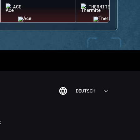
ACE
THERMITE
DEUTSCH
K