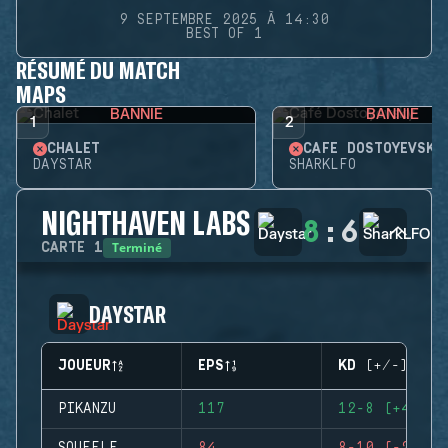
9 SEPTEMBRE 2025 À 14:30
BEST OF 1
RÉSUMÉ DU MATCH
MAPS
BANNIE
BANNIE
1
2
CHALET
CAFÉ DOSTOYEVSKY
DAYSTAR
SHARKLFO
NIGHTHAVEN LABS
8
:
6
Terminé
CARTE
1
DAYSTAR
JOUEUR
EPS
KD (+/-)
PIKANZU
117
12-8 (+4)