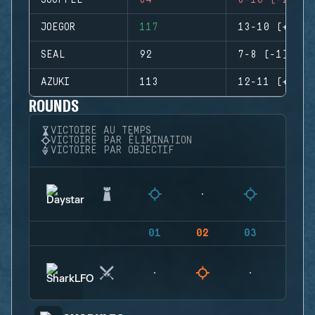
SOUFFLE
84
8-10 (-2)
JOEGOR
117
13-10 (+3)
SEAL
92
7-8 (-1)
AZUKI
113
12-11 (+1)
ROUNDS
VICTOIRE AU TEMPS
VICTOIRE PAR ÉLIMINATION
VICTOIRE PAR OBJECTIF
01
02
03
04