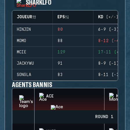
SHARKLFO
JOUEUR
EPS
KD (+/-)
HINJIN
80
6-9 (-3)
MOMO
88
8-12 (-4)
MCIE
129
17-11 (+6)
JACKYWU
91
8-9 (-1)
SONGLA
83
8-11 (-3)
AGENTS BANNIS
ACE
MONTA
ROUND 1