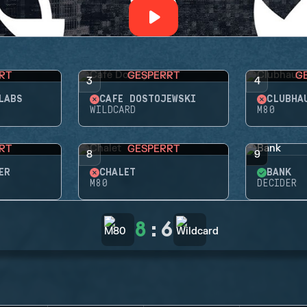
RT
GESPERRT
G
3
4
LABS
CAFÉ DOSTOJEWSKI
CLUBHA
WILDCARD
M80
RT
GESPERRT
8
9
ER
CHALET
BANK
M80
DECIDER
8
:
6