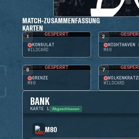
MATCH-ZUSAMMENFASSUNG
KARTEN
GESPERRT
GESPER
1
2
KONSULAT
NIGHTHAVEN 
WILDCARD
M80
GESPERRT
GESPER
6
7
GRENZE
WOLKENKRATZ
M80
WILDCARD
BANK
Abgeschlossen
KARTE
1
M80