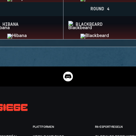
ROUND 4
HIBANA
BLACKBEARD
PLATTFORMEN
R6-ESPORT-REGELN