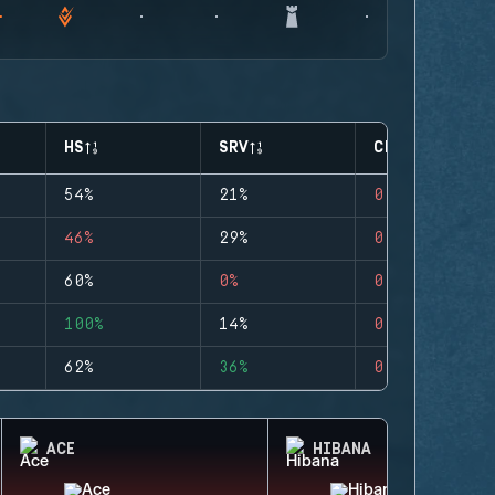
HS
SRV
CLUTCHES
54%
21%
0
46%
29%
0
60%
0%
0
100%
14%
0
62%
36%
0
ACE
HIBANA