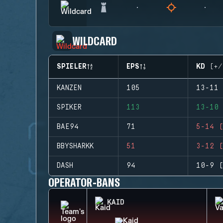
WILDCARD
SPIELER
EPS
KD (+/
KANZEN
105
13-11 
SPIKER
113
13-10 
BAE94
71
5-14 (
BBYSHARKK
51
3-12 (
DASH
94
10-9 (
OPERATOR-BANS
KAID