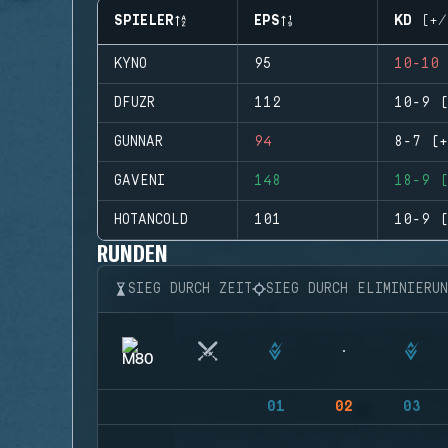
SPIELER
EPS
KD (+/
KYNO
95
10-10 
DFUZR
112
10-9 (
GUNNAR
94
8-7 (+
GAVENI
148
18-9 (
HOTANCOLD
101
10-9 (
RUNDEN
SIEG DURCH ZEIT
SIEG DURCH ELIMINIERU
01
02
03