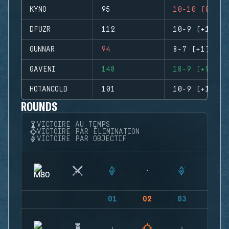
KYNO
95
10-10 (0)
DFUZR
112
10-9 (+1)
GUNNAR
94
8-7 (+1)
GAVENI
148
18-9 (+9)
HOTANCOLD
101
10-9 (+1)
ROUNDS
VICTOIRE AU TEMPS
VICTOIRE PAR ÉLIMINATION
VICTOIRE PAR OBJECTIF
01
02
03
04