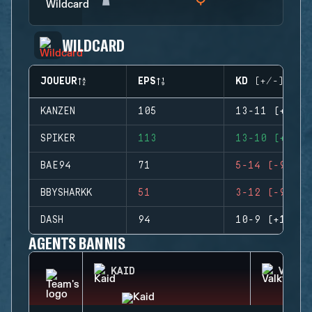
WILDCARD
JOUEUR
EPS
KD (+/-)
KANZEN
105
13-11 (+2)
SPIKER
113
13-10 (+3)
BAE94
71
5-14 (-9)
BBYSHARKK
51
3-12 (-9)
DASH
94
10-9 (+1)
AGENTS BANNIS
KAID
VALKY