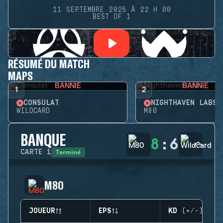
11 SEPTEMBRE 2025 À 22 H 00
BEST OF 1
RÉSUMÉ DU MATCH
MAPS
BANNIE
BANNIE
1
2
CONSULAT
NIGHTHAVEN LABS
WILDCARD
M80
BANQUE
8
:
6
Terminé
CARTE
1
M80
JOUEUR
EPS
KD (+/-)