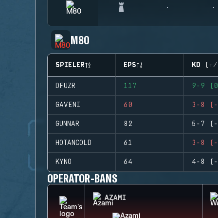
M80
SPIELER
EPS
KD (+/
DFUZR
117
9-9 (0
GAVENI
60
3-8 (-
GUNNAR
82
5-7 (-
HOTANCOLD
61
3-8 (-
KYNO
64
4-8 (-
OPERATOR-BANS
AZAMI