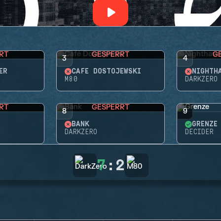
RT
GESPERRT
G
3
4
ER
CAFÉ DOSTOJEWSKI
NIGHTH
M80
DARKZERO
RT
GESPERRT
8
9
BANK
GRENZE
DARKZERO
DECIDER
7
:
2