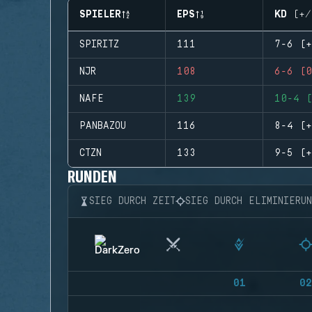
SPIELER
EPS
KD (+/
SPIRITZ
111
7-6 (+
NJR
108
6-6 (0
NAFE
139
10-4 (
PANBAZOU
116
8-4 (+
CTZN
133
9-5 (+
RUNDEN
SIEG DURCH ZEIT
SIEG DURCH ELIMINIERU
01
02