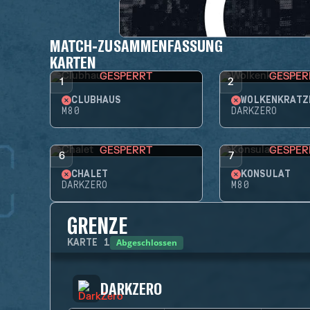
MATCH-ZUSAMMENFASSUNG
KARTEN
GESPERRT
GESPER
1
2
CLUBHAUS
WOLKENKRATZ
M80
DARKZERO
GESPERRT
GESPER
6
7
CHALET
KONSULAT
DARKZERO
M80
GRENZE
Abgeschlossen
KARTE
1
DARKZERO