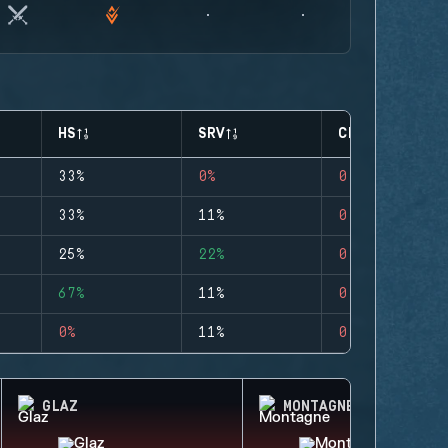
HS
SRV
CLUTCHES
33%
0%
0
33%
11%
0
25%
22%
0
67%
11%
0
0%
11%
0
GLAZ
MONTAGNE