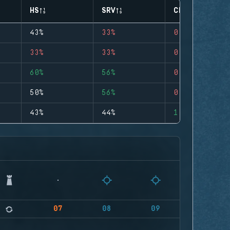
HS
SRV
CLUTCHES
43%
33%
0
33%
33%
0
60%
56%
0
50%
56%
0
43%
44%
1
07
08
09