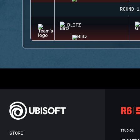
ROUND 1
BLITZ
STUDIOS
STORE