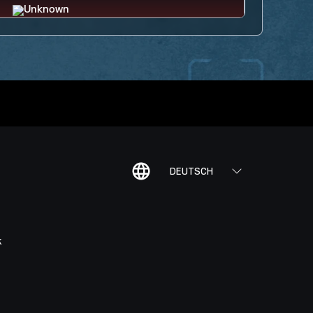
DEUTSCH
K