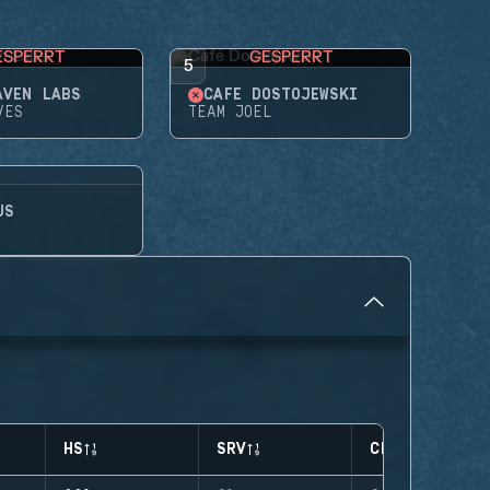
ESPERRT
GESPERRT
5
AVEN LABS
CAFÉ DOSTOJEWSKI
VES
TEAM JOEL
US
HS
SRV
CLUTCHES