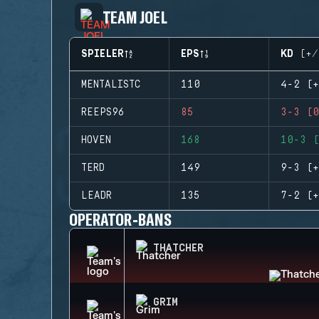
TEAM JOEL
SPIELER
EPS
KD (+/
MENTALISTC
110
4-2 (+
REEPS96
85
3-3 (0
HOVEN
168
10-3 (
TERD
149
9-3 (+
LEADR
135
7-2 (+
OPERATOR-BANS
THATCHER
GRIM