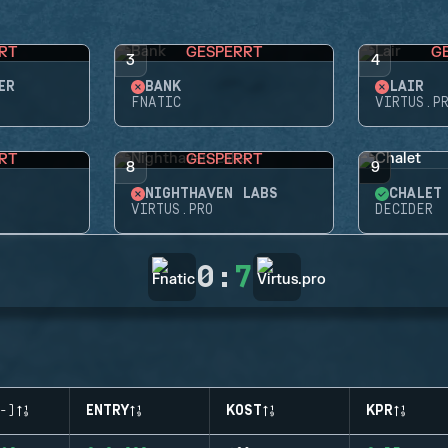
RT
GESPERRT
G
3
4
ER
BANK
LAIR
FNATIC
VIRTUS.P
RT
GESPERRT
8
9
NIGHTHAVEN LABS
CHALET
VIRTUS.PRO
DECIDER
0
:
7
-)
ENTRY
KOST
KPR