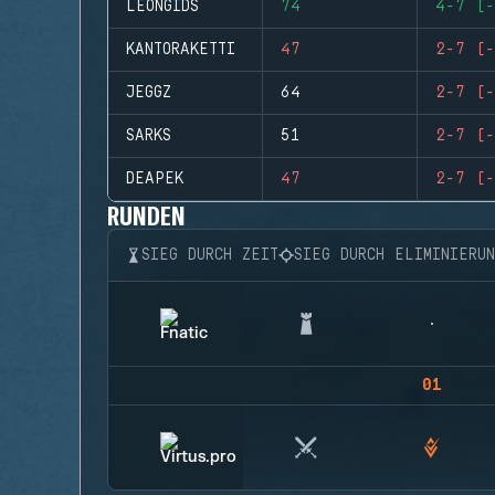
LEONGIDS
74
4-7 (-
KANTORAKETTI
47
2-7 (-
JEGGZ
64
2-7 (-
SARKS
51
2-7 (-
DEAPEK
47
2-7 (-
RUNDEN
SIEG DURCH ZEIT
SIEG DURCH ELIMINIERU
01