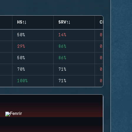
HS
SRV
CLUTCHES
50%
14%
0
29%
86%
0
50%
86%
0
70%
71%
0
100%
71%
0