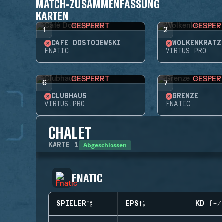
MATCH-ZUSAMMENFASSUNG
KARTEN
GESPERRT
GESPER
1
2
CAFÉ DOSTOJEWSKI
WOLKENKRATZ
FNATIC
VIRTUS.PRO
GESPERRT
GESPER
6
7
CLUBHAUS
GRENZE
VIRTUS.PRO
FNATIC
CHALET
Abgeschlossen
KARTE
1
FNATIC
SPIELER
EPS
KD (+/