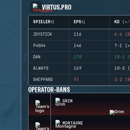
VIRTUS.PRO
SPIELER
EPS
KD (+/
JOYSTICK
116
6-6 (0
P4SH4
146
7-1 (+
DAN
170
10-1 (
ALWAYS
169
10-2 (
SHEPPARD
93
2-2 (0
OPERATOR-BANS
GRIM
MONTAGNE