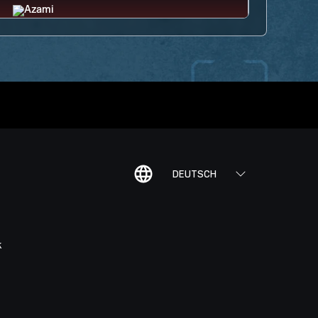
DEUTSCH
K