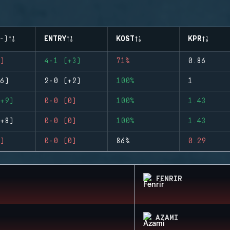
-)
ENTRY
KOST
KPR
)
4-1 (+3)
71%
0.86
6)
2-0 (+2)
100%
1
+9)
0-0 (0)
100%
1.43
+8)
0-0 (0)
100%
1.43
)
0-0 (0)
86%
0.29
FENRIR
AZAMI