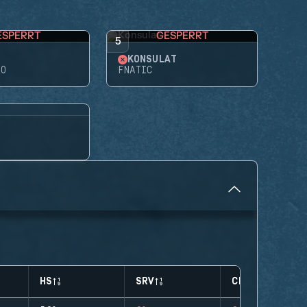
ESPERRT
GESPERRT
5
KONSULAT
RO
FNATIC
HS
SRV
CLUTCHES