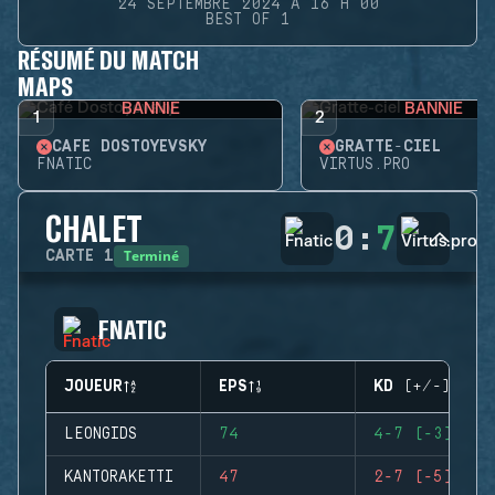
24 SEPTEMBRE 2024 À 16 H 00
BEST OF 1
RÉSUMÉ DU MATCH
MAPS
BANNIE
BANNIE
1
2
CAFÉ DOSTOYEVSKY
GRATTE-CIEL
FNATIC
VIRTUS.PRO
CHALET
0
:
7
Terminé
CARTE
1
FNATIC
JOUEUR
EPS
KD (+/-)
LEONGIDS
74
4-7 (-3)
KANTORAKETTI
47
2-7 (-5)