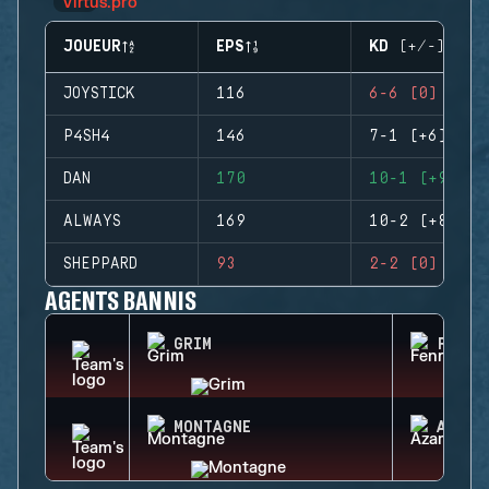
JOUEUR
EPS
KD (+/-)
JOYSTICK
116
6-6 (0)
P4SH4
146
7-1 (+6)
DAN
170
10-1 (+9)
ALWAYS
169
10-2 (+8)
SHEPPARD
93
2-2 (0)
AGENTS BANNIS
GRIM
FENRI
MONTAGNE
AZAMI