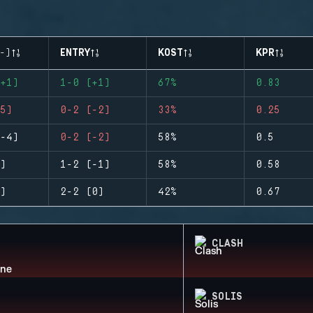
-)
ENTRY
KOST
KPR
+1)
1-0 (+1)
67%
0.83
5)
0-2 (-2)
33%
0.25
-4)
0-2 (-2)
58%
0.5
)
1-2 (-1)
58%
0.58
)
2-2 (0)
42%
0.67
CLASH
SOLIS