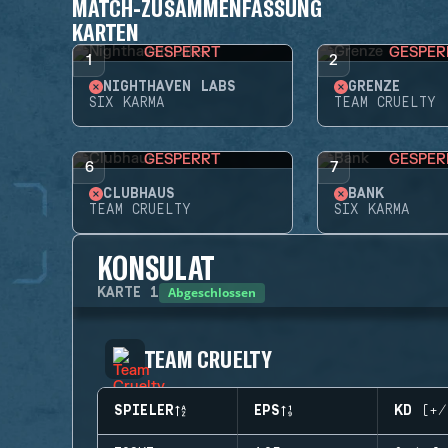
MATCH-ZUSAMMENFASSUNG
KARTEN
GESPERRT
GESPER
1
2
NIGHTHAVEN LABS
GRENZE
SIX KARMA
TEAM CRUELTY
GESPERRT
GESPER
6
7
CLUBHAUS
BANK
TEAM CRUELTY
SIX KARMA
KONSULAT
Abgeschlossen
KARTE
1
TEAM CRUELTY
SPIELER
EPS
KD (+/