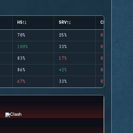
HS
SRV
CLUTCHES
70%
25%
0
100%
33%
0
83%
17%
0
86%
42%
0
67%
33%
0