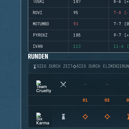
TOSKI
107
8-6 (+
ROVI
95
7-8 (-
MOTUMBO
93
7-7 (0
PYROXZ
105
9-7 (+
IVAN
113
11-6 (
RUNDEN
SIEG DURCH ZEIT
SIEG DURCH ELIMINIERU
01
02
0