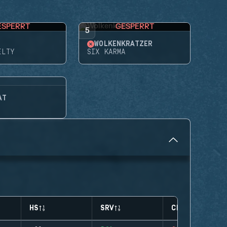
ESPERRT
GESPERRT
5
WOLKENKRATZER
ELTY
SIX KARMA
AT
HS
SRV
CLUTCHES