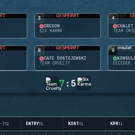
RT
GESPERRT
G
3
4
OREGON
CHALET
SIX KARMA
TEAM CRU
RT
GESPERRT
8
9
CAFÉ DOSTOJEWSKI
KONSUL
TEAM CRUELTY
DECIDER
7
:
5
-)
ENTRY
KOST
KPR