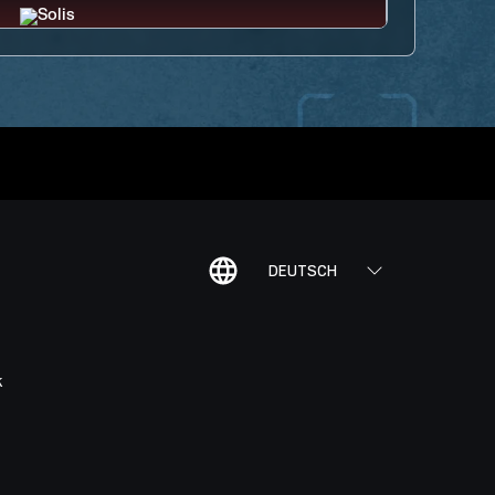
DEUTSCH
K