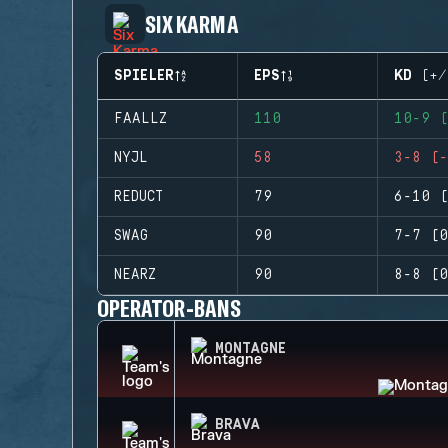
SIX KARMA
SPIELER
EPS
KD (+/
FAALLZ
110
10-9 (
NYJL
58
3-8 (-
REDUCT
79
6-10 (
SWAG
90
7-7 (0
NEARZ
90
8-8 (0
OPERATOR-BANS
MONTAGNE
BRAVA