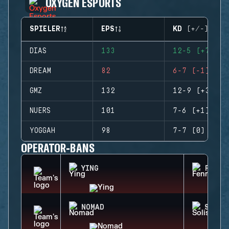
OXYGEN ESPORTS
SPIELER
EPS
KD (+/-)
DIAS
133
12-5 (+7)
DREAM
82
6-7 (-1)
GMZ
132
12-9 (+3)
NUERS
101
7-6 (+1)
YOGGAH
98
7-7 (0)
OPERATOR-BANS
YING
FENRI
NOMAD
SOLIS