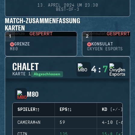
13. APRIL 2024 UM 23:30
BEST-OF-3
MATCH-ZUSAMMENFASSUNG
KARTEN
GESPERRT
GESPERRT
1
2
GRENZE
KONSULAT
M80
OXYGEN ESPORTS
CHALET
4
:
7
Abgeschlossen
KARTE
1
M80
SPIELER
EPS
KD (+/-)
CAMERAM4N
59
4-10 (-6)
CTZN
135
15-8 (+7)