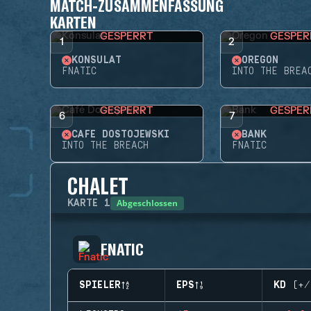
MATCH-ZUSAMMENFASSUNG
KARTEN
GESPERRT
GESPER
1
2
KONSULAT
OREGON
FNATIC
INTO THE BREA
GESPERRT
GESPER
6
7
CAFÉ DOSTOJEWSKI
BANK
INTO THE BREACH
FNATIC
CHALET
Abgeschlossen
KARTE
1
FNATIC
SPIELER
EPS
KD (+/