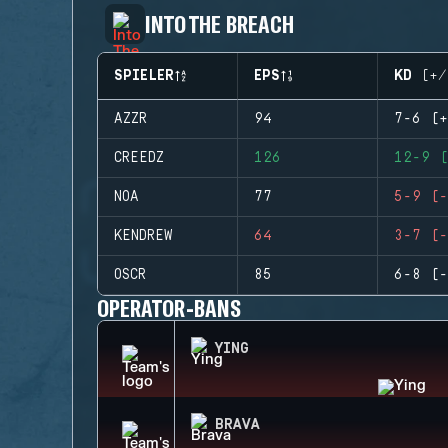
INTO THE BREACH
SPIELER
EPS
KD (+/
AZZR
94
7-6 (+
CREEDZ
126
12-9 (
NOA
77
5-9 (-
KENDREW
64
3-7 (-
OSCR
85
6-8 (-
OPERATOR-BANS
YING
BRAVA