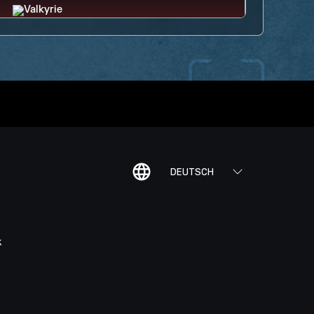
DEUTSCH
K