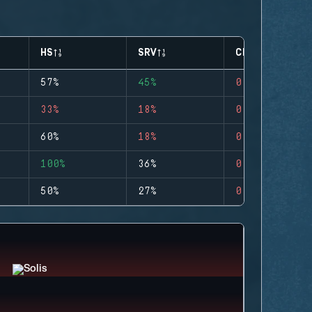
HS
SRV
CLUTCHES
57%
45%
0
33%
18%
0
60%
18%
0
100%
36%
0
50%
27%
0