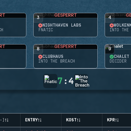
RT
GESPERRT
G
3
4
NIGHTHAVEN LABS
WOLKEN
CH
FNATIC
INTO THE
RT
GESPERRT
8
9
CLUBHAUS
CHALET
INTO THE BREACH
DECIDER
7
:
4
-)
ENTRY
KOST
KPR