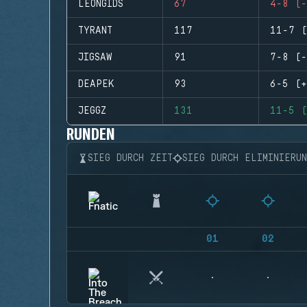
LEONGIDS
67
4-8 (-
TYRANT
117
11-7 (
JIGSAW
91
7-8 (-
DEAPEK
93
6-5 (+
JEGGZ
131
11-5 (
RUNDEN
SIEG DURCH ZEIT
SIEG DURCH ELIMINIERU
01
02