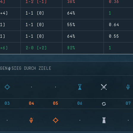
4)
1-2 (-1)
36%
0.36
+4)
1-1 (0)
64%
1
1)
1-1 (0)
55%
0.64
1)
1-1 (0)
64%
0.55
+6)
2-0 (+2)
82%
1
NGEN
SIEG DURCH ZIELE
03
04
05
06
07