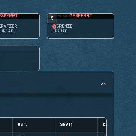
ESPERRT
GESPERRT
5
KRATZER
GRENZE
 BREACH
FNATIC
HS
SRV
CLUTCHES