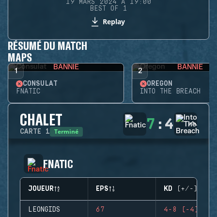
19 MARS 2024 À 19:00
BEST OF 1
Replay
RÉSUMÉ DU MATCH
MAPS
BANNIE
BANNIE
1
2
CONSULAT
OREGON
FNATIC
INTO THE BREACH
CHALET
7
:
4
Terminé
CARTE
1
FNATIC
JOUEUR
EPS
KD (+/-)
LEONGIDS
67
4-8 (-4)