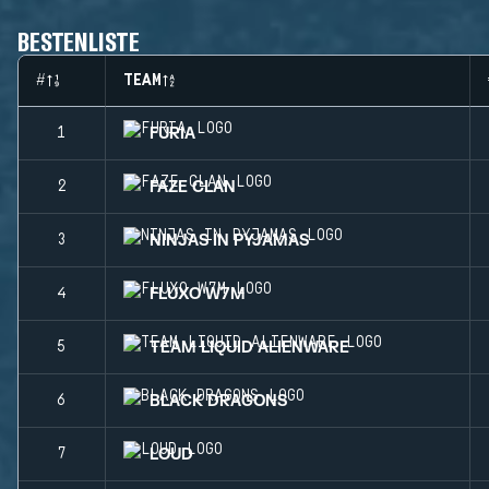
BESTENLISTE
#
TEAM
FURIA
1
FAZE CLAN
2
NINJAS IN PYJAMAS
3
FLUXO W7M
4
TEAM LIQUID ALIENWARE
5
BLACK DRAGONS
6
LOUD
7