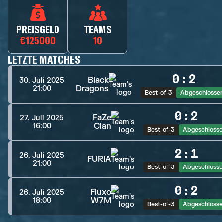
PREISGELD
TEAMS
€125000
10
LETZTE MATCHES
0
:
2
Black
30. Juli 2025
Dragons
21:00
Best-of-3
Abgeschlosse
0
:
2
FaZe
27. Juli 2025
Clan
16:00
Best-of-3
Abgeschloss
2
:
1
26. Juli 2025
FURIA
21:00
Best-of-3
Abgeschloss
0
:
2
Fluxo
26. Juli 2025
W7M
18:00
Best-of-3
Abgeschloss