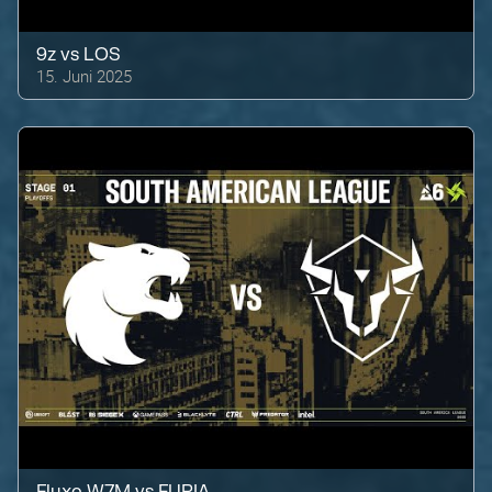
9z
vs
LOS
15. Juni 2025
Fluxo W7M
vs
FURIA