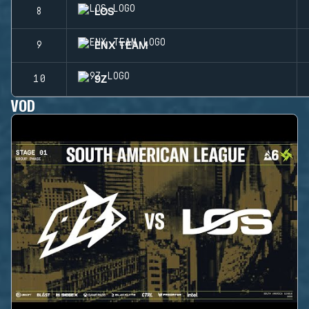
LOS
8
ENX TEAM
9
9Z
10
VOD