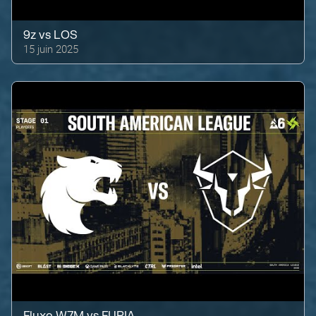
9z
vs
LOS
15 juin 2025
Fluxo W7M
vs
FURIA