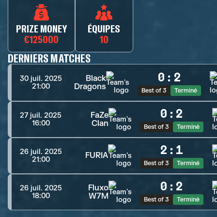
PRIZE MONEY
ÉQUIPES
€125000
10
DERNIERS MATCHES
0
:
2
Black
30 juil. 2025
Dragons
21:00
Best of 3
Terminé
0
:
2
FaZe
27 juil. 2025
Clan
16:00
Best of 3
Terminé
2
:
1
26 juil. 2025
FURIA
21:00
Best of 3
Terminé
0
:
2
Fluxo
26 juil. 2025
W7M
18:00
Best of 3
Terminé