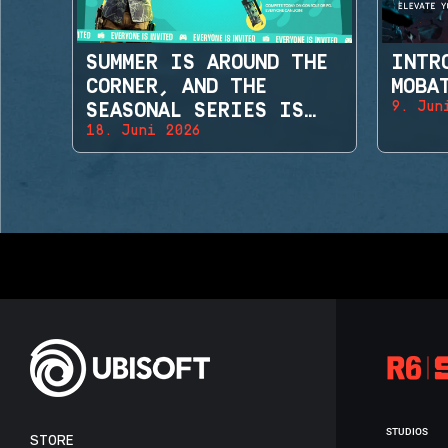
SUMMER IS AROUND THE
INTR
CORNER, AND THE
MOBA
9. Jun
SEASONAL SERIES IS
18. Juni 2026
BACK!
STUDIOS
STORE