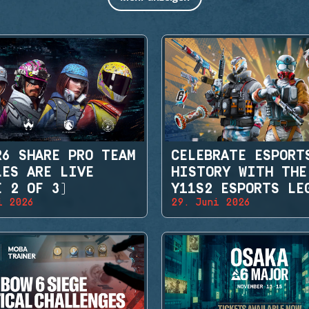
R6 SHARE PRO TEAM
CELEBRATE ESPORT
LES ARE LIVE
HISTORY WITH THE
E 2 OF 3)
Y11S2 ESPORTS LE
i 2026
29. Juni 2026
SETS