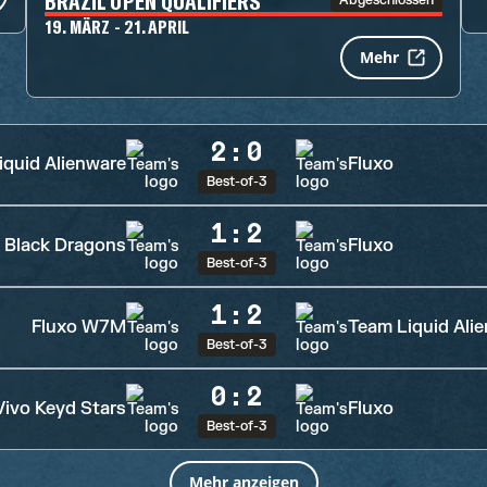
BRAZIL OPEN QUALIFIERS
Abgeschlossen
19. MÄRZ - 21. APRIL
Mehr
2
:
0
iquid Alienware
Fluxo
Best-of-3
1
:
2
Black Dragons
Fluxo
Best-of-3
1
:
2
Fluxo W7M
Team Liquid Ali
Best-of-3
0
:
2
Vivo Keyd Stars
Fluxo
Best-of-3
Mehr anzeigen