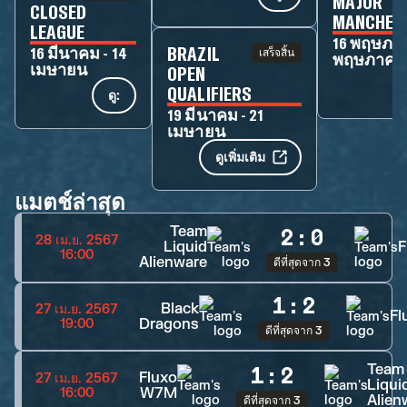
MAJOR
CLOSED
MANCHES
LEAGUE
16 พฤษภาค
BRAZIL
16 มีนาคม - 14
เสร็จสิ้น
พฤษภาคม
เมษายน
OPEN
QUALIFIERS
ดู:
19 มีนาคม - 21
เมษายน
ดูเพิ่มเติม
แมตช์ล่าสุด
Team
2
:
0
28 เม.ย. 2567
Liquid
F
16:00
Alienware
ดีที่สุดจาก 3
1
:
2
Black
27 เม.ย. 2567
Fl
Dragons
19:00
ดีที่สุดจาก 3
Team
1
:
2
Fluxo
27 เม.ย. 2567
Liqui
W7M
16:00
Alien
ดีที่สุดจาก 3