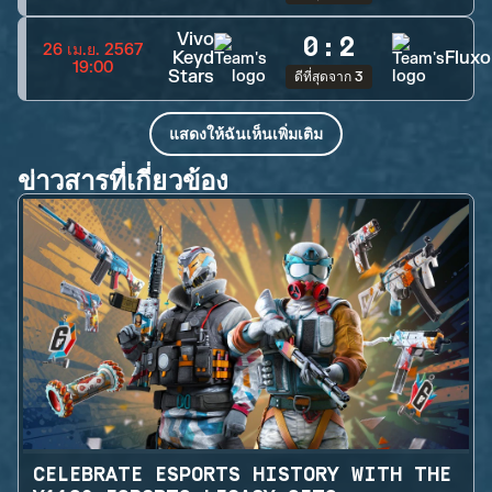
Vivo
0
:
2
26 เม.ย. 2567
Keyd
Fluxo
19:00
Stars
ดีที่สุดจาก 3
แสดงให้ฉันเห็นเพิ่มเติม
ข่าวสารที่เกี่ยวข้อง
CELEBRATE ESPORTS HISTORY WITH THE