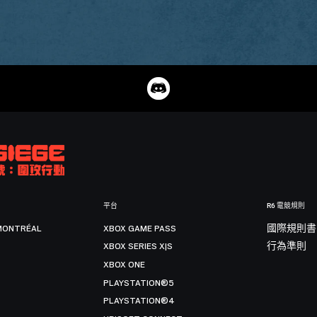
平台
R6 電競規則
MONTRÉAL
XBOX GAME PASS
國際規則書
XBOX SERIES X|S
行為準則
XBOX ONE
PLAYSTATION®5
PLAYSTATION®4