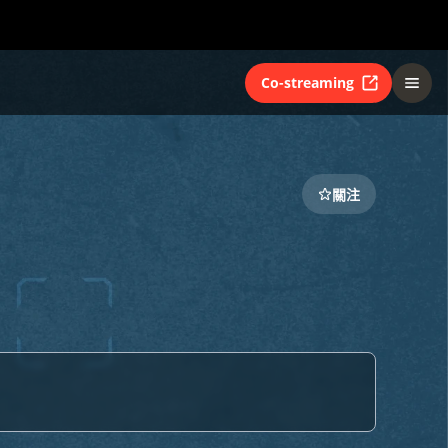
Co-streaming
關注