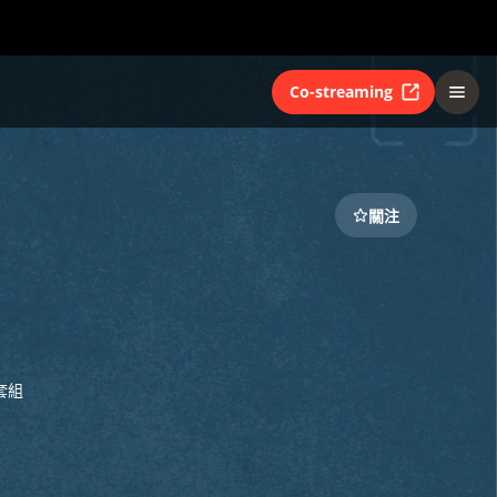
Co-streaming
關注