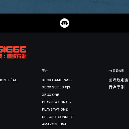
平台
R6 電競規則
MONTRÉAL
XBOX GAME PASS
國際規則書
XBOX SERIES X|S
行為準則
XBOX ONE
PLAYSTATION®5
PLAYSTATION®4
UBISOFT CONNECT
AMAZON LUNA