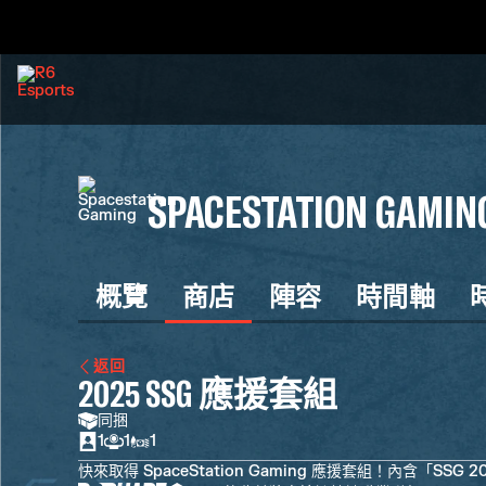
SPACESTATION GAMIN
概覽
商店
陣容
時間軸
返回
2025 SSG 應援套組
同捆
1
1
1
快來取得 SpaceStation Gaming 應援套組！內含「S