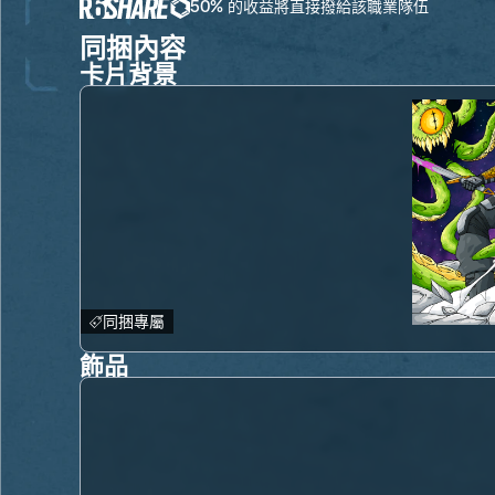
50% 的收益將直接撥給該職業隊伍
同捆內容
卡片背景
同捆專屬
飾品