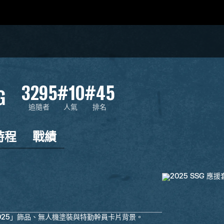
3295
#10
#45
G
追隨者
人氣
排名
時程
戰績
SG 2025」飾品、無人機塗裝與特勤幹員卡片背景。