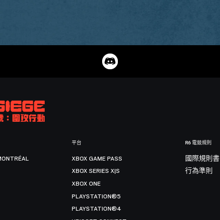
平台
R6 電競規則
MONTRÉAL
XBOX GAME PASS
國際規則書
XBOX SERIES X|S
行為準則
XBOX ONE
PLAYSTATION®5
PLAYSTATION®4