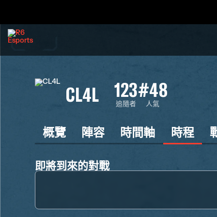
123
#48
CL4L
追隨者
人氣
概覽
陣容
時間軸
時程
即將到來的對戰