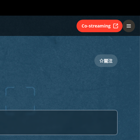
Co-streaming
關注