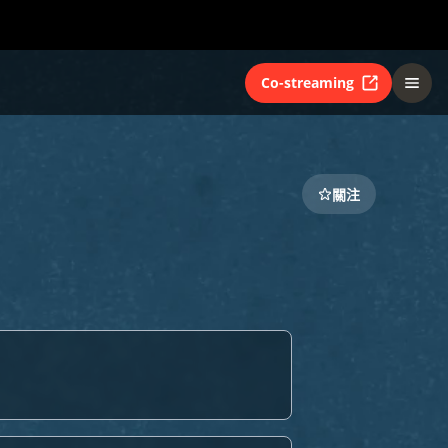
Co-streaming
關注