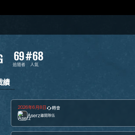
69
#68
G
追隨者
人氣
戰績
2026年6月8日
轉會
Aserz
離開隊伍