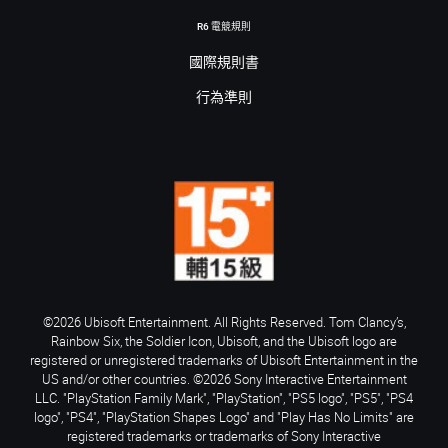
R6 電競規則
國際規則書
行為準則
©2026 Ubisoft Entertainment. All Rights Reserved. Tom Clancy’s,
Rainbow Six, the Soldier Icon, Ubisoft, and the Ubisoft logo are
registered or unregistered trademarks of Ubisoft Entertainment in the
US and/or other countries. ©2026 Sony Interactive Entertainment
LLC. "PlayStation Family Mark", "PlayStation", "PS5 logo", "PS5", "PS4
logo", "PS4", "PlayStation Shapes Logo" and "Play Has No Limits" are
registered trademarks or trademarks of Sony Interactive