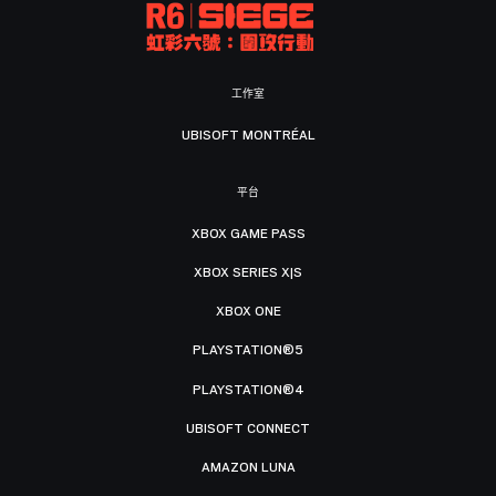
工作室
UBISOFT MONTRÉAL
平台
XBOX GAME PASS
XBOX SERIES X|S
XBOX ONE
PLAYSTATION®5
PLAYSTATION®4
UBISOFT CONNECT
AMAZON LUNA