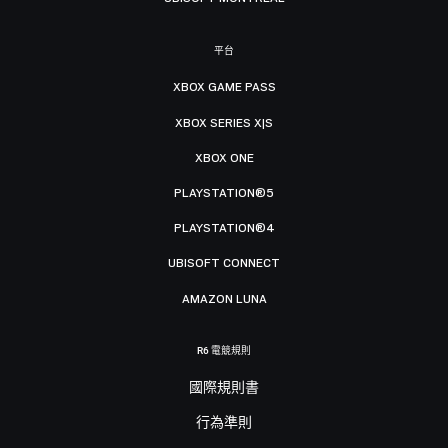
平台
XBOX GAME PASS
XBOX SERIES X|S
XBOX ONE
PLAYSTATION®5
PLAYSTATION®4
UBISOFT CONNECT
AMAZON LUNA
R6 電競規則
國際規則書
行為準則