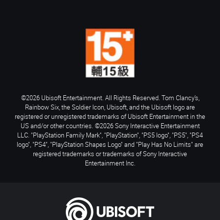
©2026 Ubisoft Entertainment. All Rights Reserved. Tom Clancy’s,
Rainbow Six, the Soldier Icon, Ubisoft, and the Ubisoft logo are
registered or unregistered trademarks of Ubisoft Entertainment in the
US and/or other countries. ©2026 Sony Interactive Entertainment
LLC. "PlayStation Family Mark", "PlayStation", "PS5 logo", "PS5", "PS4
logo", "PS4", "PlayStation Shapes Logo" and "Play Has No Limits" are
registered trademarks or trademarks of Sony Interactive
Entertainment Inc.