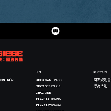
平台
R6 電競規則
MONTRÉAL
XBOX GAME PASS
國際規則書
XBOX SERIES X|S
行為準則
XBOX ONE
PLAYSTATION®5
PLAYSTATION®4