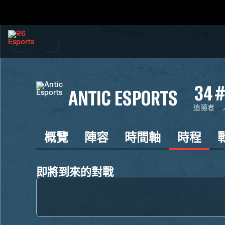
34
#
ANTIC ESPORTS
追隨者
概覽
陣容
時間軸
時程
即將到來的對戰