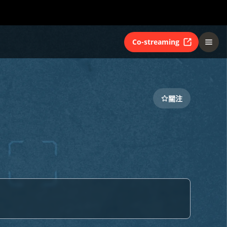
Co-streaming
關注