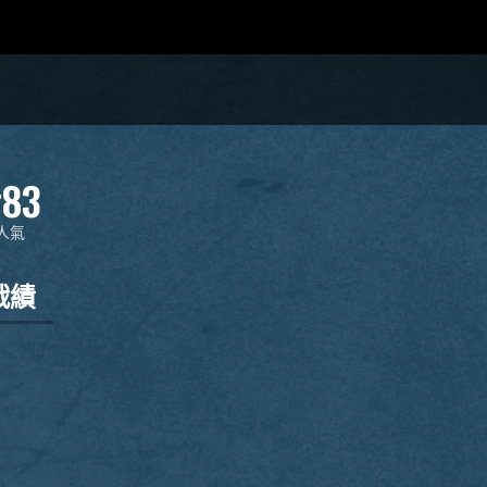
83
人氣
戰績