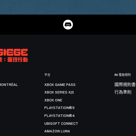
平台
R6 電競規則
MONTRÉAL
XBOX GAME PASS
國際規則書
XBOX SERIES X|S
行為準則
XBOX ONE
PLAYSTATION®5
PLAYSTATION®4
UBISOFT CONNECT
AMAZON LUNA