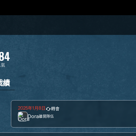
84
人氣
戰績
2025年1月8日
轉會
Dora
離開隊伍