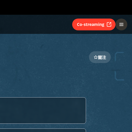
Co-streaming
關注