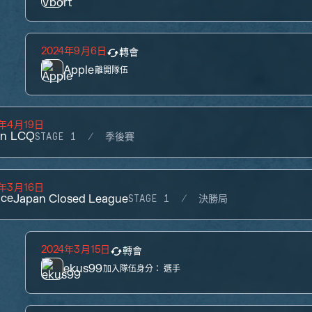
2024年9月6日
轉會
Apple
離開隊伍
4年4月19日
an LCQ
STAGE 1
季後賽
4年3月16日
ace
Japan Closed League
STAGE 1
決勝局
2024年3月15日
轉會
ekus99
加入隊伍身分：
選手