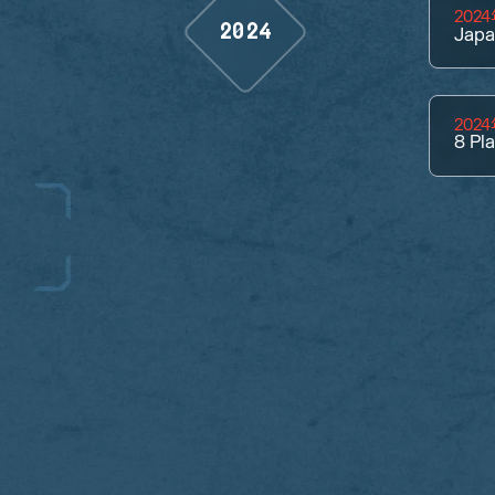
202
2024
Jap
202
8
Pl