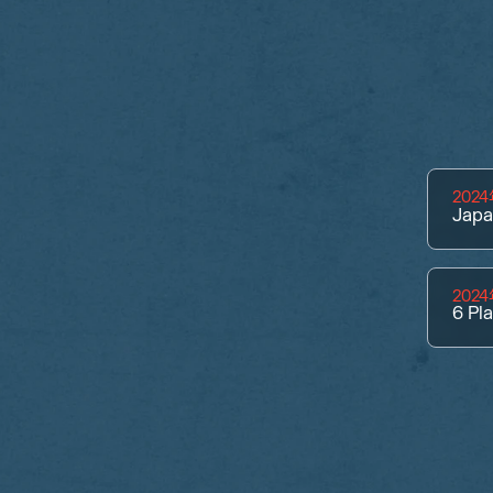
202
Jap
202
6
Pl