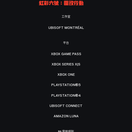
工作室
UBISOFT MONTRÉAL
平台
XBOX GAME PASS
XBOX SERIES X|S
XBOX ONE
PLAYSTATION®5
PLAYSTATION®4
UBISOFT CONNECT
AMAZON LUNA
R6 電競規則