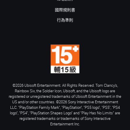
國際規則書
行為準則
©2026 Ubisoft Entertainment. All Rights Reserved. Tom Clancy’s,
Rainbow Six, the Soldier Icon, Ubisoft, and the Ubisoft logo are
registered or unregistered trademarks of Ubisoft Entertainment in the
US and/or other countries. ©2026 Sony Interactive Entertainment
LLC. "PlayStation Family Mark", "PlayStation", "PS5 logo", "PS5", "PS4
logo", "PS4", "PlayStation Shapes Logo" and "Play Has No Limits" are
registered trademarks or trademarks of Sony Interactive
Entertainment Inc.