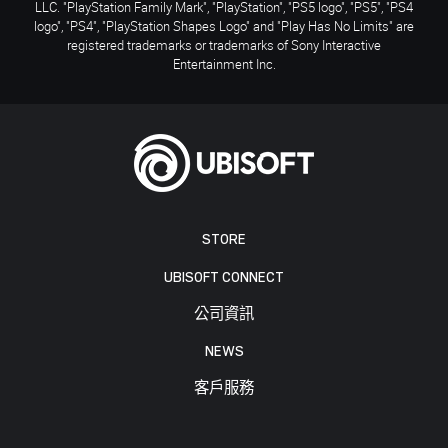
LLC. "PlayStation Family Mark", "PlayStation", "PS5 logo", "PS5", "PS4
logo", "PS4", "PlayStation Shapes Logo" and "Play Has No Limits" are
registered trademarks or trademarks of Sony Interactive
Entertainment Inc.
STORE
UBISOFT CONNECT
公司資訊
NEWS
客戶服務