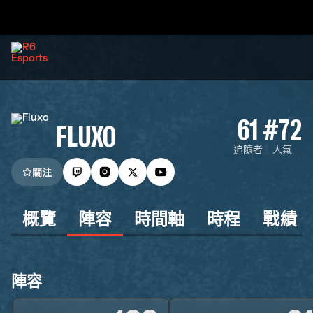
61
#72
FLUXO
追隨者
人氣
關注
概覽
陣容
時間軸
時程
戰績
陣容