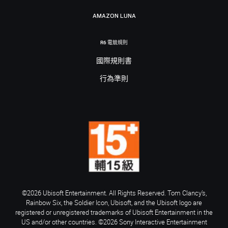
AMAZON LUNA
R6 電競規則
國際規則書
行為準則
©2026 Ubisoft Entertainment. All Rights Reserved. Tom Clancy’s,
Rainbow Six, the Soldier Icon, Ubisoft, and the Ubisoft logo are
registered or unregistered trademarks of Ubisoft Entertainment in the
US and/or other countries. ©2026 Sony Interactive Entertainment