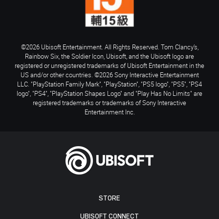
©2026 Ubisoft Entertainment. All Rights Reserved. Tom Clancy’s,
Rainbow Six, the Soldier Icon, Ubisoft, and the Ubisoft logo are
registered or unregistered trademarks of Ubisoft Entertainment in the
US and/or other countries. ©2026 Sony Interactive Entertainment
LLC. "PlayStation Family Mark", "PlayStation", "PS5 logo", "PS5", "PS4
logo", "PS4", "PlayStation Shapes Logo" and "Play Has No Limits" are
registered trademarks or trademarks of Sony Interactive
Entertainment Inc.
STORE
UBISOFT CONNECT