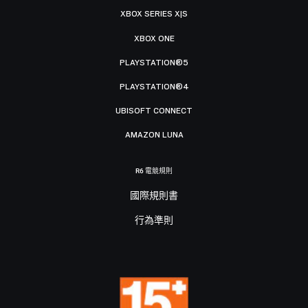
XBOX SERIES X|S
XBOX ONE
PLAYSTATION®5
PLAYSTATION®4
UBISOFT CONNECT
AMAZON LUNA
R6 電競規則
國際規則書
行為準則